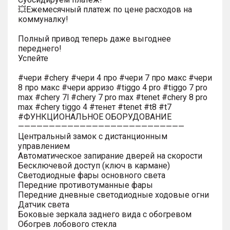
💥Ежемесячный платеж по цене расходов на
коммуналку!
Полный привод теперь даже выгоднее
переднего!
Успейте
#чери #chery #чери 4 про #чери 7 про макс #чери
8 про макс #чери арризо #tiggo 4 pro #tiggo 7 pro
max #chery 7l #chery 7 pro max #tenet #chery 8 pro
max #chery tiggo 4 #тенет #tenet #t8 #t7
#ФУНКЦИОНАЛЬНОЕ ОБОРУДОВАНИЕ
———————————————————————————
Центральный замок с дистанционным
управлением
Автоматическое запирание дверей на скорости
Бесключевой доступ (ключ в кармане)
Светодиодные фары основного света
Передние противотуманные фары
Передние дневные светодиодные ходовые огни
Датчик света
Боковые зеркала заднего вида с обогревом
Обогрев лобового стекла