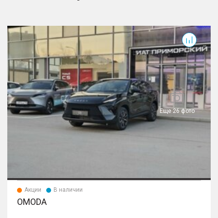
T
Еще 26 фото
Акции
В наличии
OMODA