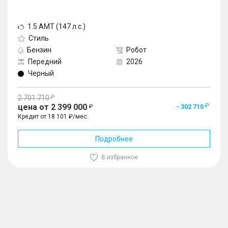
1.5 AMT (147 л.с.)
Стиль
Бензин
Робот
Передний
2026
Черный
2 701 710
цена от 2 399 000
- 302 710
Кредит от 18 101 ₽/мес.
Подробнее
В избранное
1
/
10