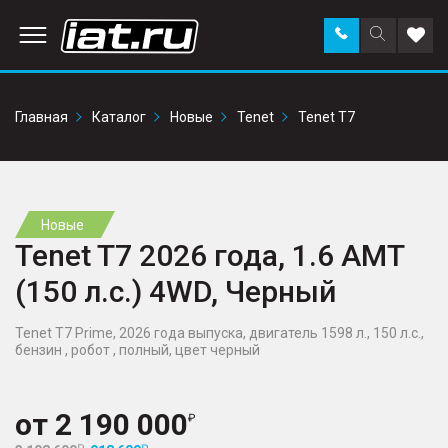
Заказать
Поиск
Доба
звонок
по
в
сайту
избр
Главная
Каталог
Новые
Tenet
Tenet T7
Новые
Tenet T7 2026 года, 1.6 AMT
(150 л.с.) 4WD, Черный
Tenet T7 Prime, 2026 года выпуска, двигатель 1598 л., 150 л.с.,
бензин , робот , полный, цвет черный
от
2 190 000