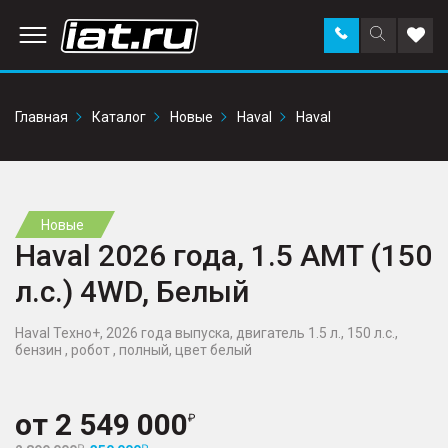
Заказать
Поиск
Доба
звонок
по
в
сайту
избр
Главная
Каталог
Новые
Haval
Haval
Новые
Haval 2026 года, 1.5 AMT (150
л.с.) 4WD, Белый
Haval Техно+, 2026 года выпуска, двигатель 1.5 л., 150 л.с.,
бензин , робот , полный, цвет белый
от
2 549 000