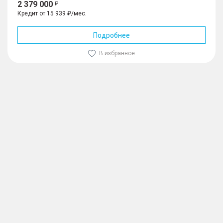
2 379 000
Кредит от 15 939 ₽/мес.
Подробнее
В избранное
1
/
10