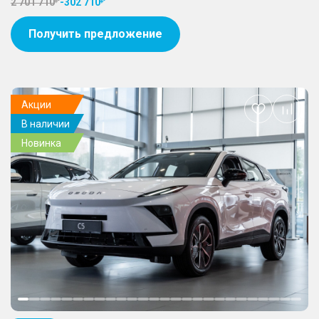
2 701 710
-
302 710
Получить предложение
Акции
Добавить
В наличии
в
избранное
Новинка