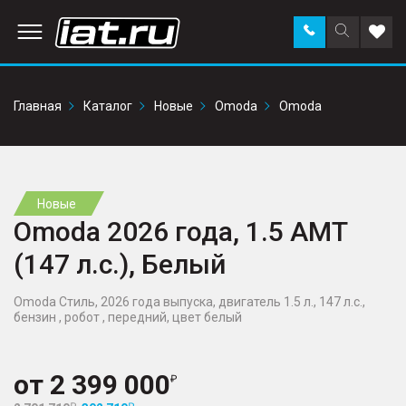
Заказать
Поиск
Доба
звонок
по
в
сайту
избр
Главная
Каталог
Новые
Omoda
Omoda
Новые
Omoda 2026 года, 1.5 AMT
(147 л.с.), Белый
Omoda Стиль, 2026 года выпуска, двигатель 1.5 л., 147 л.с.,
бензин , робот , передний, цвет белый
от
2 399 000