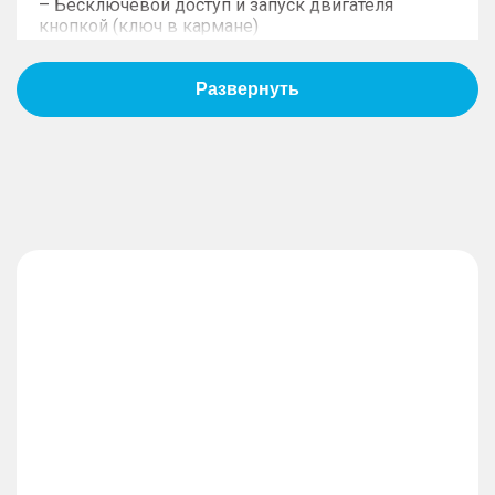
– Бесключевой доступ и запуск двигателя
кнопкой (ключ в кармане)
– Центральный замок с дистанционным
управлением
Дизайн
– Атмосферная подсветка интерьера
– Окраска металлик (на выбор)
– Задний спортивный спойлер
– 18-дюймовые алюминиевые литые диски
– Светодиодные фары основного света
– Передние дневные светодиодные ходовые
огни
– Светодиодные задние фонари
– Боковые зеркала с электрической
регулировкой, обогревом, повторителями
поворотов
– Электропривод складывания зеркал