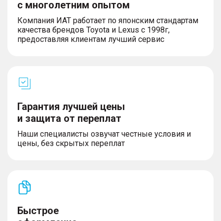
с многолетним опытом
– Система предупреждения о столкновении
сзади (RCW)
Компания ИАТ работает по японским стандартам
– Система автономного экстренного торможения
качества брендов Toyota и Lexus с 1998г,
(AEB)
предоставляя клиентам лучший сервис
– Предупреждение о покидании полосы (LDW)
– Автоматическое переключение ближнего/
дальнего света (IHC)
Комфорт
Гарантия лучшей цены
и защита от переплат
– Отделка сидений искусственной кожей
– Многофункциональное рулевое колесо
Наши специалисты озвучат честные условия и
– Рулевая колонка с регулировкой в 4-х
цены, без скрытых переплат
направлениях
– Зеркало в солнцезащитном козырьке водителя
и пассажира
– Подсветка в солнцезащитном козырьке
водителя и пассажира
– Ручки для пассажиров с микролифтом
– Черный цвет отделки сидений
Быстрое
– Электрохромное зеркало заднего вида