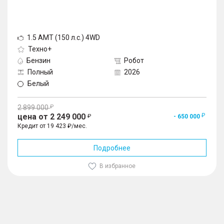
1.5 AMT (150 л.с.) 4WD
Техно+
Бензин
Робот
Полный
2026
Белый
2 899 000
цена от 2 249 000
- 650 000
Кредит от 19 423 ₽/мес.
Подробнее
В избранное
1
/
10