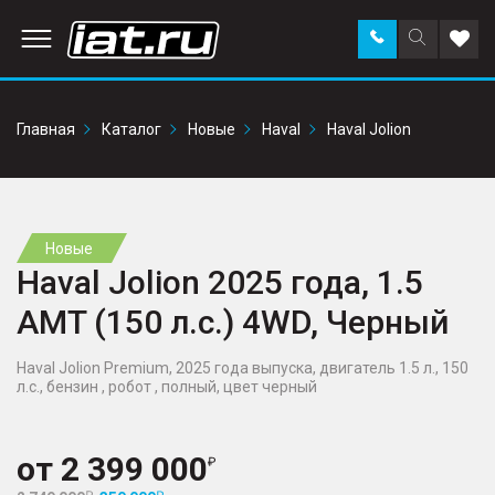
Заказать
Поиск
Доба
звонок
по
в
сайту
избр
Главная
Каталог
Новые
Haval
Haval Jolion
Новые
Haval Jolion 2025 года, 1.5
AMT (150 л.с.) 4WD, Черный
Haval Jolion Premium, 2025 года выпуска, двигатель 1.5 л., 150
л.с., бензин , робот , полный, цвет черный
от
2 399 000