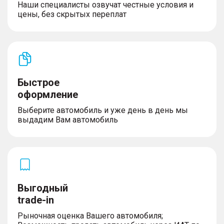
Наши специалисты озвучат честные условия и
– Розетка, 12В для передних пассажиров на
цены, без скрытых переплат
центральном тоннеле
– Регулировка руля по высоте и вылету
– Задние датчики парковки
– Центральный замок с дистанционным
управлением
– Бесключевой доступ, кнопка запуска двигателя
Быстрое
оформление
АУДИО и ЭЛЕКТРОННЫЕ СИСТЕМЫ
Выберите автомобиль и уже день в день мы
выдадим Вам автомобиль
– Беспроводное зарядное устройство
– Сенсорный дисплей, 12,3"
– Цифровая панель приборов, цветной экран 7''
– 6 аудио динамиков
– Магнитола с Android Auto/ Apple Carplay,
Bluetooth
– USB входы x2 спереди и x2 разъема сзади
Выгодный
– Телематические сервисы HAVAL CONNECTION*
trade-in
Рыночная оценка Вашего автомобиля;