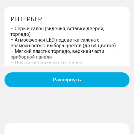
ИНТЕРЬЕР
– Серый салон (сиденья, вставки дверей,
торпедо)
– Атмосферная LED подсветка салона с
возможностью выбора цветов (до 64 цветов)
– Мягкий пластик торпедо, верхней части
приборной панели
– Подсветка макияжных зеркал
– Обивка сидений искусственной кожей с
перфорацией
– Макияжное зеркало в солнцезащитных
козырьках водителя и пассажира
– Центральный подлокотник, с вещевым
отделением
– Задний подлокотник, 2 подстаканника
– 2 передних подстаканника с защитной крышкой
на центральном тоннеле
– Потолочные ручки интерьера для посадки
пассажиров
– Кожаный руль с подогревом