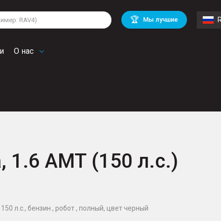
lkswagen
Mitsubishi
BMW
🏆
Мы лучшие
di
Mercedes Benz
Volvo
troen
Mini
и
О нас
, 1.6 AMT (150 л.с.)
150 л.с., бензин , робот , полный, цвет черный