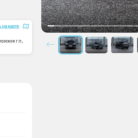
 на карте
зское г.п.,