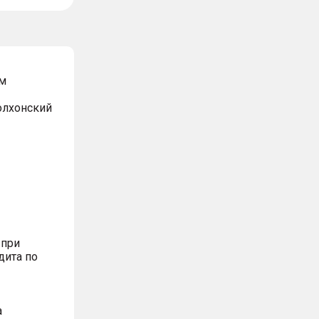
м
Волхонский
 при
дита по
а