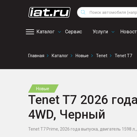
Мотоциклы
Vo
Снегоходы
Поиск
Au
Квадроциклы
Ci
Каталог
Сервис
Услуги
Новост
Онлайн запись на
Главная
Каталог
Новые
Tenet
Tenet T7
сервис
Новые
Tenet T7 2026 года
4WD, Черный
Tenet T7 Prime, 2026 года выпуска, двигатель 1598 л., 