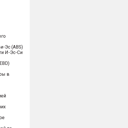
его
и-Эс (ABS)
ти И-Эс-Си
EBD)
ры в
ией
них
ое