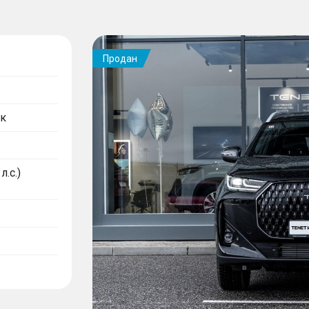
Продан
к
л.с.)