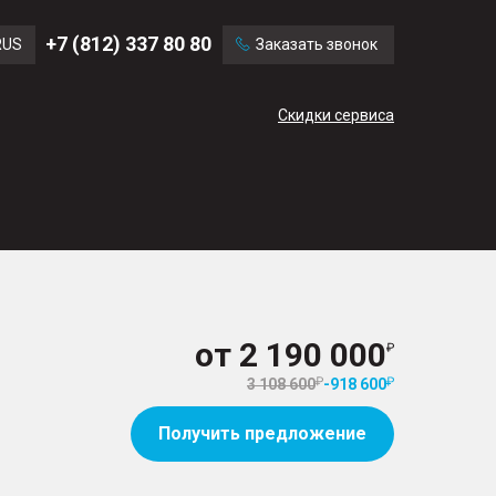
Ford
Land Rover
+7 (812) 337 80 80
RUS
Заказать звонок
Chevrolet
Cadillac
ENG
Скидки сервиса
CN
от
2 190 000
3 108 600
-
918 600
Получить предложение