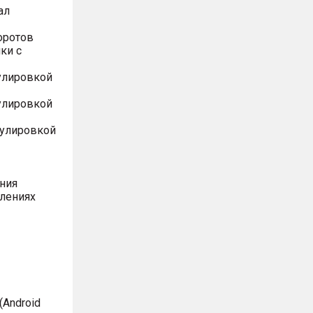
ал
оротов
ки с
улировкой
улировкой
гулировкой
ния
влениях
Android