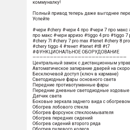
коммуналку!
Полный привод теперь даже выгоднее пере
Успейте
#чери #chery #чери 4 про #чери 7 про макс 
про макс #чери арризо #tiggo 4 pro #tiggo 7 
#chery 7l #chery 7 pro max #tenet #chery 8 pr
#chery tiggo 4 #тенет #tenet #t8 #t7
#ФУНКЦИОНАЛЬНОЕ ОБОРУДОВАНИЕ
———————————————————————————
Центральный замок с дистанционным упра
Автоматическое запирание дверей на скоро
Бесключевой доступ (ключ в кармане)
Светодиодные фары основного света
Передние противотуманные фары
Передние дневные светодиодные ходовые
Датчик света
Боковые зеркала заднего вида с обогрево
Обогрев лобового стекла
Обогрев форсунок стеклоомывателя
Обогрев передних сидений
Обогрев сидений второго ряда
Обогрев рулевого колеса