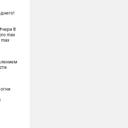
днего!
#чери 8
pro max
o max
влением
сти
 огни
м