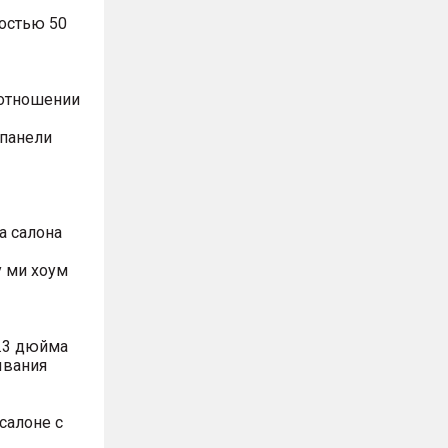
остью 50
оотношении
 панели
а салона
 ми хоум
.3 дюйма
ывания
салоне с