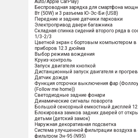
Auto/Apple CarPlay)
Беспроводная зарядка для смартфона мощн
Вт (50W) и 3 разъема Ю-Эс-Би (USB)
Передние и задние датчики парковки
Электропривод двери багажника
Складная спинка сидений второго ряда в с
1/3-2/3
Цветной экран с бортовым компьютером в
приборов 12.3 дюйма
Выбор режима вождения
Круиз-контроль
Запуск двигателя кнопкой
Дистанционный запуск двигателя и прогрев
Датчик дождя
Функция отсрочки выключения фар (Фоллоу
(Follow me home))
Светодиодные задние фонари
Динамические сигналы поворота
Большой сенсорный емкостный дисплей 12
Блокировка замков задних дверей от откр
детьми (детский замок)
Наружная декоративная подсветка
Система улучшенной фильтрации воздуха в 
фильтром Эн-95 (N95)