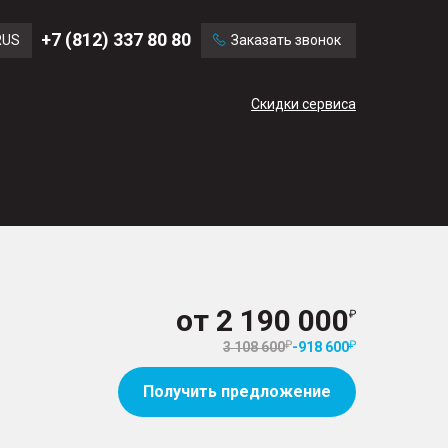
Ford
Land Rover
+7 (812) 337 80 80
RUS
Заказать звонок
Volvo
Cadillac
ENG
Скидки сервиса
CN
от
2 190 000
3 108 600
-
918 600
Получить предложение