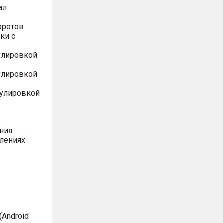
ал
оротов
ки с
улировкой
улировкой
гулировкой
ния
влениях
Android