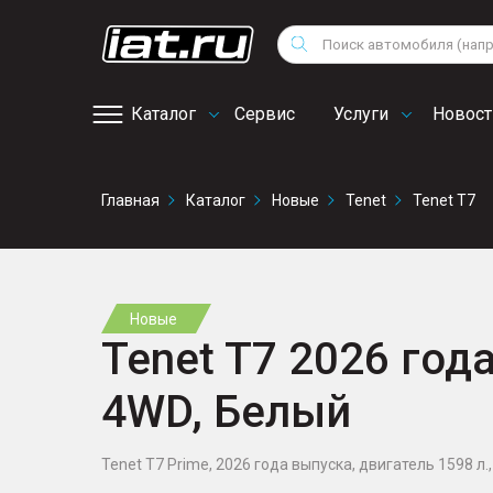
Мотоциклы
Vo
Снегоходы
Поиск
Au
Квадроциклы
Ci
Каталог
Сервис
Услуги
Новост
Онлайн запись на
Главная
Каталог
Новые
Tenet
Tenet T7
сервис
Новые
Tenet T7 2026 года
4WD, Белый
Tenet T7 Prime, 2026 года выпуска, двигатель 1598 л., 