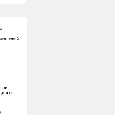
м
Волхонский
 при
дита по
а