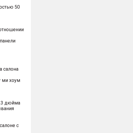
остью 50
оотношении
 панели
а салона
 ми хоум
.3 дюйма
ывания
салоне с