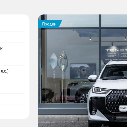
Продан
к
л.с.)