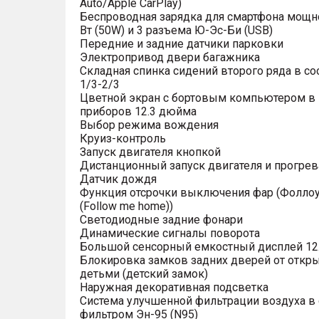
Auto/Apple CarPlay)
Беспроводная зарядка для смартфона мощн
Вт (50W) и 3 разъема Ю-Эс-Би (USB)
Передние и задние датчики парковки
Электропривод двери багажника
Складная спинка сидений второго ряда в с
1/3-2/3
Цветной экран с бортовым компьютером в
приборов 12.3 дюйма
Выбор режима вождения
Круиз-контроль
Запуск двигателя кнопкой
Дистанционный запуск двигателя и прогрев
Датчик дождя
Функция отсрочки выключения фар (Фоллоу
(Follow me home))
Светодиодные задние фонари
Динамические сигналы поворота
Большой сенсорный емкостный дисплей 12
Блокировка замков задних дверей от откр
детьми (детский замок)
Наружная декоративная подсветка
Система улучшенной фильтрации воздуха в 
фильтром Эн-95 (N95)