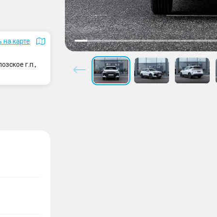
 на карте
зское г.п.,