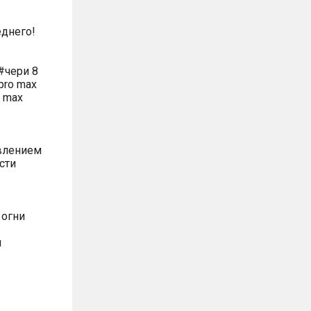
днего!
#чери 8
pro max
o max
влением
сти
 огни
м