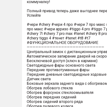
коммуналку!
Полный привод теперь даже выгоднее пере
Успейте
#чери #chery #чери 4 про #чери 7 про макс 
про макс #чери арризо #tiggo 4 pro #tiggo 7 
#chery 7l #chery 7 pro max #tenet #chery 8 pr
#chery tiggo 4 #тенет #tenet #t8 #t7
#ФУНКЦИОНАЛЬНОЕ ОБОРУДОВАНИЕ
———————————————————————————
Центральный замок с дистанционным упра
Автоматическое запирание дверей на скоро
Бесключевой доступ (ключ в кармане)
Светодиодные фары основного света
Передние противотуманные фары
Передние дневные светодиодные ходовые
Датчик света
Боковые зеркала заднего вида с обогрево
Обогрев лобового стекла
Обогрев форсунок стеклоомывателя
Обогрев передних сидений
Обогрев сидений второго ряда
Обогрев рулевого колеса