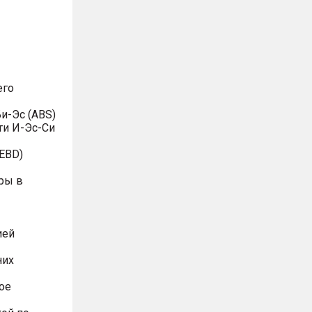
его
и-Эс (ABS)
ти И-Эс-Си
EBD)
ры в
ией
них
ое