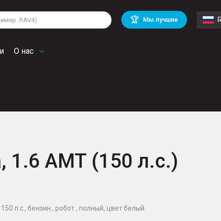
lkswagen
Mitsubishi
BMW
🏆
Мы лучшие
di
Chevrolet
Mercedes Benz
troen
Mini
и
О нас
, 1.6 AMT (150 л.с.)
150 л.с., бензин , робот , полный, цвет белый