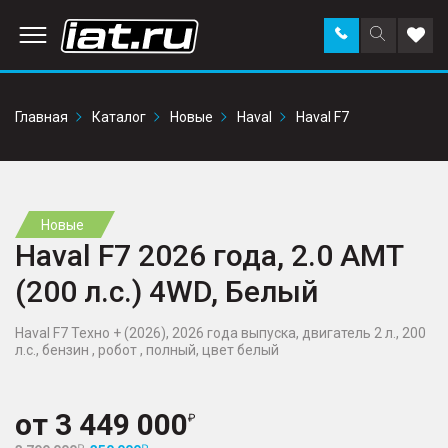
Заказать
Поиск
Доба
звонок
по
в
сайту
избр
Главная
Каталог
Новые
Haval
Haval F7
Новые
Haval F7 2026 года, 2.0 AMT
(200 л.с.) 4WD, Белый
Haval F7 Техно + (2026), 2026 года выпуска, двигатель 2 л., 200
л.с., бензин , робот , полный, цвет белый
от
3 449 000