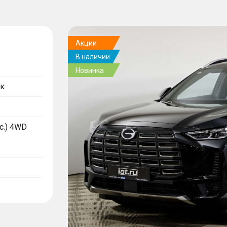
Акции
В наличии
Новинка
к
.с.) 4WD