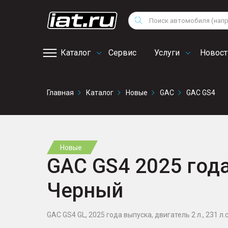
Мотоциклы
Vo
Снегоходы
Поиск
Au
Квадроциклы
Ci
Каталог
Сервис
Услуги
Новост
Онлайн запись на
Главная
Каталог
Новые
GAC
GAC GS4
сервис
Новые
GAC GS4 2025 года,
Черный
GAC GS4 GL, 2025 года выпуска, двигатель 2 л., 231 л.