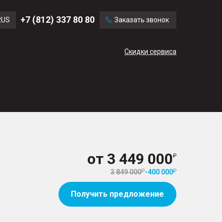
Ford
Land Rover
+7 (812) 337 80 80
RUS
Заказать звонок
Volvo
Cadillac
ENG
Скидки сервиса
CN
от
3 449 000
3 849 000
-
400 000
Получить предложение