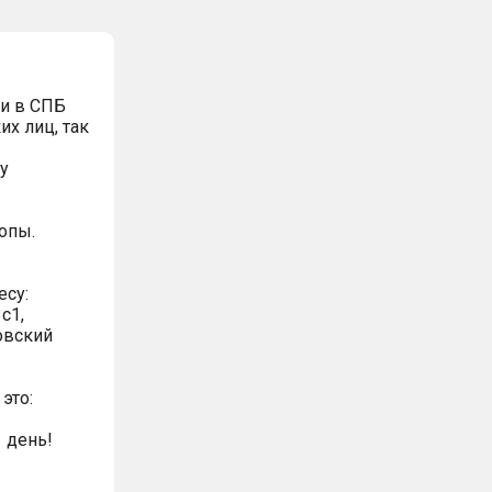
и в СПБ
х лиц, так
у
опы.
есу:
с1,
овский
это:
 день!