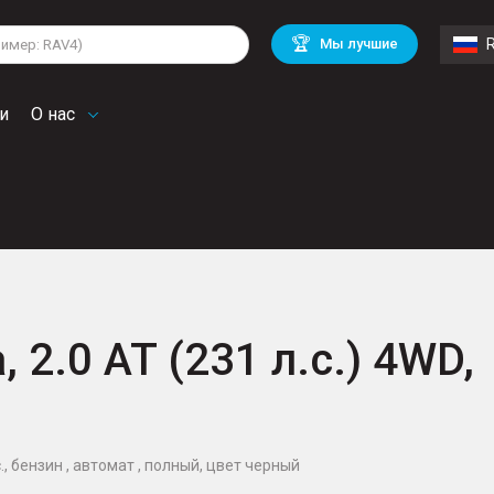
lkswagen
Mitsubishi
BMW
🏆
Мы лучшие
di
Chevrolet
Mercedes Benz
troen
Mini
и
О нас
 2.0 AT (231 л.с.) 4WD,
с., бензин , автомат , полный, цвет черный