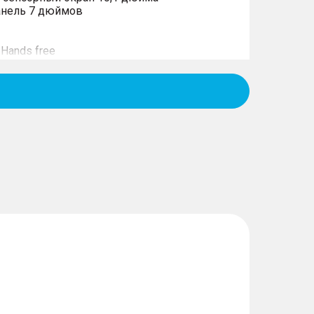
анель 7 дюймов
Hands free
й части салона
 мобильного телефона 50Вт с охлаждением
 ПРИ ВОЖДЕНИИ
ия о выезде из полосы движения (LDW) +
осе движения (LKA)
ижении в пробках (TJA) + интегрированная
ICA)
руиз-контроля (ACC)
я об угрозе фронтального столкновения
ки
щи при торможении (AEB) с системой
осипедистов (AEB-VRU)