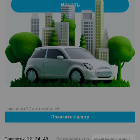
Начать
Показаны
27
автомобилей
Показать фильтр
Показать:
12
24
48
Сортировать по:
убыванию цены