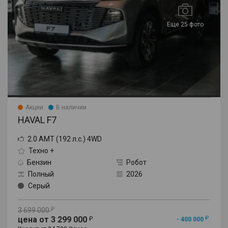
Еще 25 фото
Акции
В наличии
HAVAL F7
2.0 AMT (192 л.с.) 4WD
Техно +
Бензин
Робот
Полный
2026
Серый
3 699 000
цена от 3 299 000
- 400 000