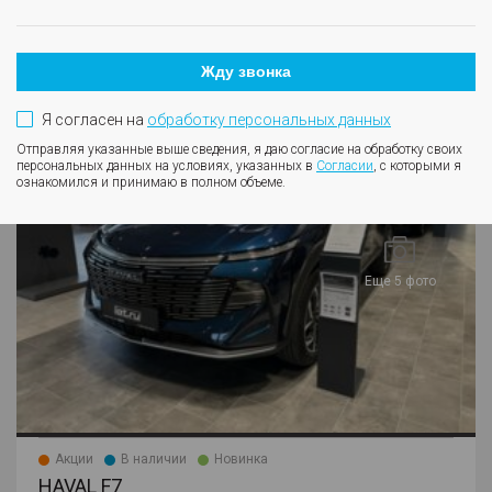
Подробнее
В избранное
Жду звонка
F7
Я согласен на
обработку персональных данных
Отправляя указанные выше сведения, я даю согласие на обработку своих
персональных данных на условиях, указанных в
Согласии
, с которыми я
ознакомился и принимаю в полном объеме.
Еще 5 фото
Акции
В наличии
Новинка
HAVAL F7