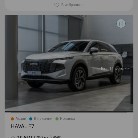
В избранное
F7
Еще 16 фото
Акции
В наличии
Новинка
HAVAL F7
2.0 AMT (200 л.с.) 4WD