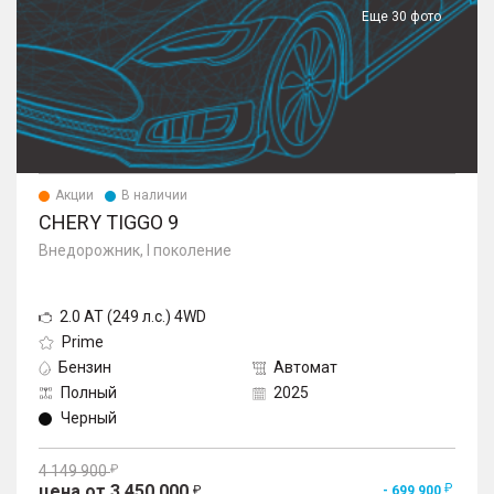
Еще 30 фото
Акции
В наличии
CHERY TIGGO 9
Внедорожник, I поколение
2.0 AT (249 л.с.) 4WD
Prime
Бензин
Автомат
Полный
2025
Черный
4 149 900
цена от 3 450 000
- 699 900