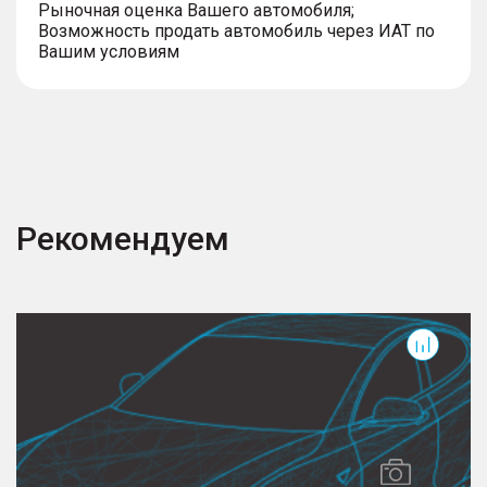
Рыночная оценка Вашего автомобиля;
– Легкосплавные колесные диски 19" с шинами
Возможность продать автомобиль через ИАТ по
размерностью 235/60
Вашим условиям
Рекомендуем
Tiggo 9
G