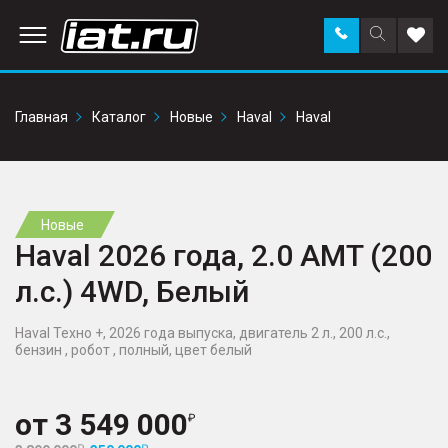
Заказать
Поиск
Доба
звонок
по
в
сайту
избр
Главная
Каталог
Новые
Haval
Haval
Новые
Haval 2026 года, 2.0 AMT (200
л.с.) 4WD, Белый
Haval Техно +, 2026 года выпуска, двигатель 2 л., 200 л.с.,
бензин , робот , полный, цвет белый
от
3 549 000