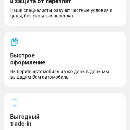
и защита от переплат
Android Auto
Наши специалисты озвучат честные условия и
– Приложения Смарт виджет и Плавающий
цены, без скрытых переплат
виджет
– Разъемы USB - 2 спереди (Type-A + Type-C), 1 в
зеркале (Type-A), 2
– сзади (Type-A)
– Видео сервис VK Видео 3
– Голосовое управление 4
Быстрое
оформление
Интерьер
Выберите автомобиль и уже день в день мы
выдадим Вам автомобиль
– Руль с отделкой из эко-кожи
– Атмосферная LED подсветка салона
(однотонная)
– Сиденья с отделкой натуральной кожей /
алькантарой с перфорацией
Выгодный
trade-in
Колесные диски