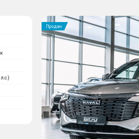
Продан
к
л.с.)