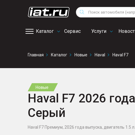
Мотоциклы
Vo
Снегоходы
Поиск
Au
Квадроциклы
Ci
Каталог
Сервис
Услуги
Новост
Онлайн запись на
Главная
Каталог
Новые
Haval
Haval F7
сервис
Новые
Haval F7 2026 года,
Серый
Haval F7 Премиум, 2026 года выпуска, двигатель 1.5 л.,