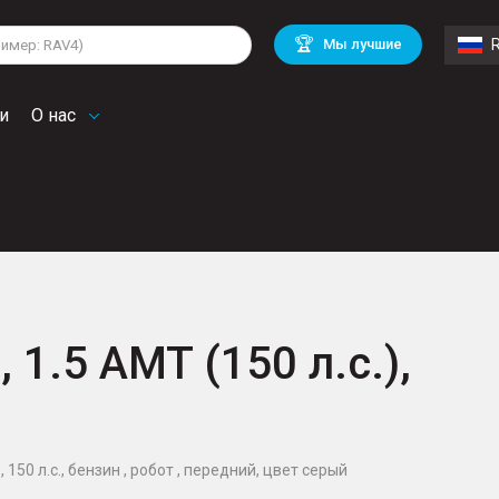
lkswagen
Mitsubishi
BMW
🏆
Мы лучшие
di
Mercedes Benz
Volvo
troen
Mini
и
О нас
 1.5 AMT (150 л.с.),
 150 л.с., бензин , робот , передний, цвет серый