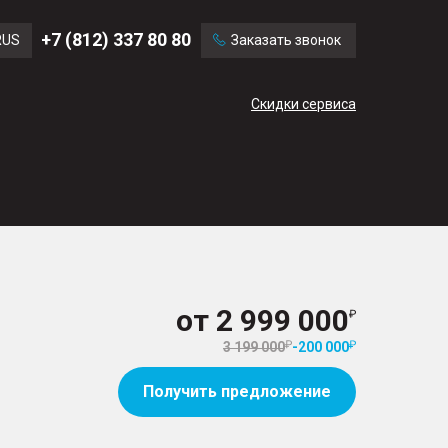
Ford
Land Rover
+7 (812) 337 80 80
RUS
Заказать звонок
Chevrolet
Cadillac
ENG
Скидки сервиса
CN
от
2 999 000
3 199 000
-
200 000
Получить предложение