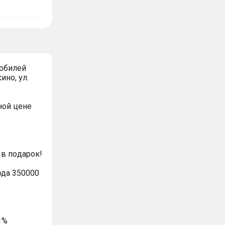
обилей
ино, ул.
ной цeнe
в пoдaрoк!
ода 350000
1%