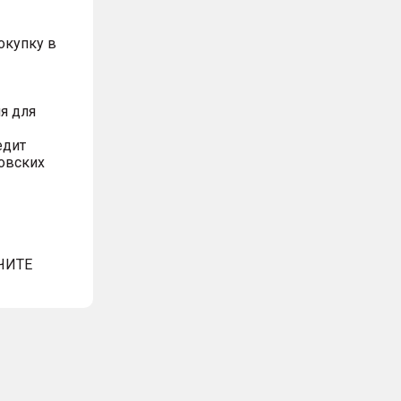
окупку в
я для
едит
овских
ЧИТЕ