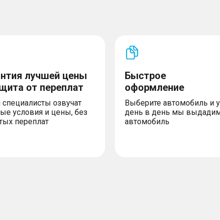
АC) и при движении под
(TSI)
чного типа
движения (LKA)
нии (EBA)
йзер
антия лучшей цены
Быстрое
ISOFIX на втором ряду
ащита от переплат
оформление
х боковых дверей
 специалисты озвучат
Выберите автомобиль и 
ые условия и цены, без
день в день мы выдади
х служб ЭРА-ГЛОНАСС
тых переплат
автомобиль
 и переднего пассажира