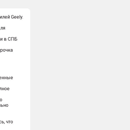
лей Geely.
для
и в СПБ
срочка
ренные
олное
о
льно
ь, что