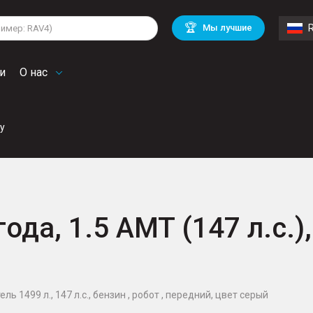
lkswagen
Mitsubishi
BMW
🏆
Мы лучшие
di
Chevrolet
Mercedes Benz
troen
Mini
и
О нас
ay
года, 1.5 AMT (147 л.с.),
ель 1499 л., 147 л.с., бензин , робот , передний, цвет серый