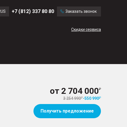
Ford
Land Rover
+7 (812) 337 80 80
RUS
Заказать звонок
Volvo
Cadillac
ENG
Скидки сервиса
CN
от
2 704 000
3 254 990
-
550 990
Получить предложение