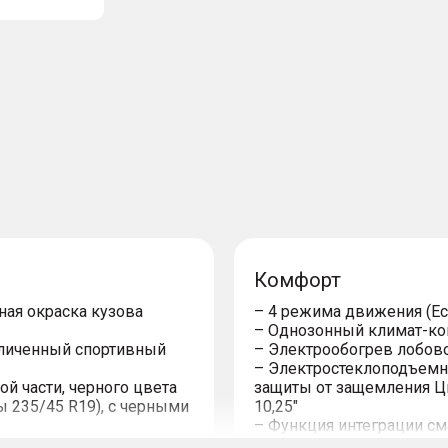
Комфорт
ная окраска кузова
– 4 режимa движения (Eco,
– Однозонный климат-кон
величенный спортивный
– Электрообогрев лобово
– Электростеклоподъемн
й части, черного цвета
защиты от защемления Ц
 235/45 R19), с черными
10,25"
– Функция интеграции см
казатели поворотов
– Разъемы USB (3)