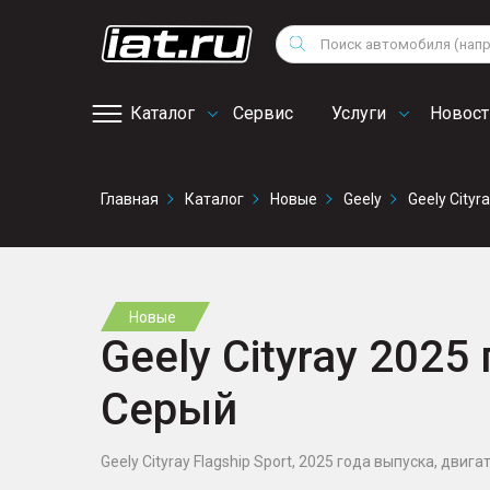
Мотоциклы
Vo
Снегоходы
Поиск
Au
Квадроциклы
Ci
Каталог
Сервис
Услуги
Новост
Онлайн запись на
Главная
Каталог
Новые
Geely
Geely Cityr
сервис
Новые
Geely Cityray 2025 
Серый
Geely Cityray Flagship Sport, 2025 года выпуска, двигат