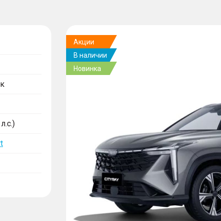
Акции
В наличии
Новинка
к
л.с.)
t