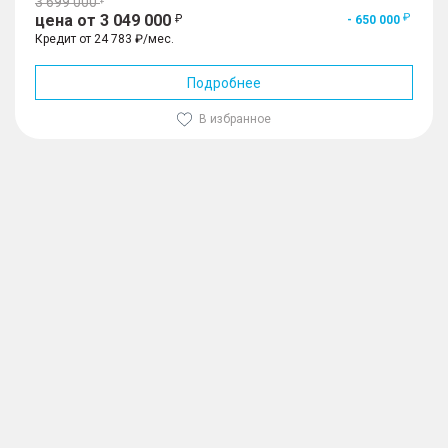
3 699 000
цена от 3 049 000
- 650 000
Кредит от 24 783 ₽/мес.
Подробнее
В избранное
1
/
10