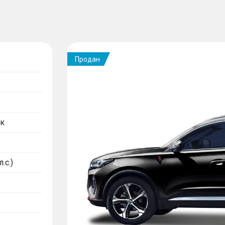
Продан
к
.с.)