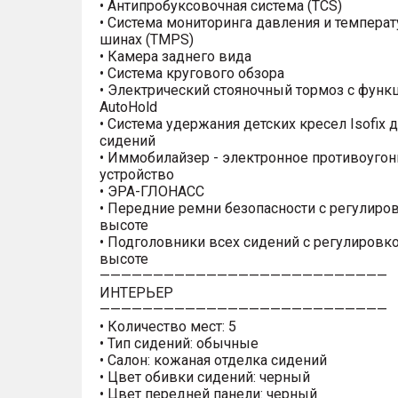
• Антипробуксовочная система (TCS)
• Система мониторинга давления и темпера
шинах (TMPS)
• Камера заднего вида
• Система кругового обзора
• Электрический стояночный тормоз с функ
AutoHold
• Система удержания детских кресел Isofix 
сидений
• Иммобилайзер - электронное противоугон
устройство
• ЭРА-ГЛОНАСС
• Передние ремни безопасности с регулиро
высоте
• Подголовники всех сидений с регулировк
высоте
———————————————————————————
ИНТЕРЬЕР
———————————————————————————
• Количество мест: 5
• Тип сидений: обычные
• Салон: кожаная отделка сидений
• Цвет обивки сидений: черный
• Цвет передней панели: черный