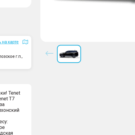
 на карте
зское г.п.,
и! Tenet
enet T7
 за
лxонcкий
есу:
ое
адская