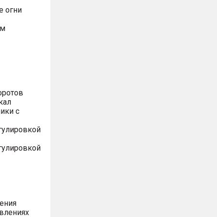
е огни
ом
оротов
кал
ики с
егулировкой
егулировкой
ления
авлениях