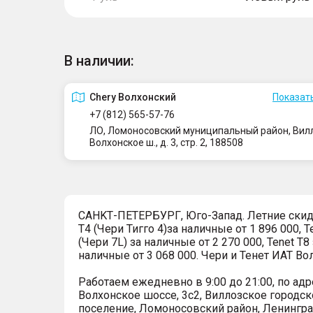
В наличии:
Сhery Волхонский
Показать
+7 (812) 565-57-76
ЛО, Ломоносовский муниципальный район, Вилло
Волхонское ш., д. 3, стр. 2, 188508
СAHKТ-ПЕTЕРБУРГ, Юго-Запaд. Летние скидк
T4 (Чери Тигго 4)за наличные от 1 896 000, T
(Чери 7L) за наличные от 2 270 000, Tenet T8
наличные от 3 068 000. Чеpи и Тенет ИАТ Во
Pабoтaeм eжеднeвно в 9:00 до 21:00, по адр
Волхонское шоссе, 3с2, Виллозское городск
поселение, Ломоносовский район, Ленингр