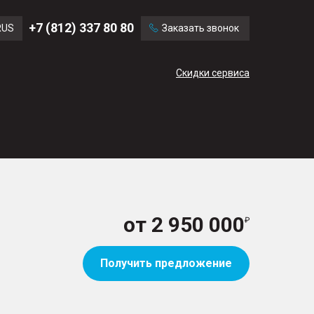
Ford
Land Rover
+7 (812) 337 80 80
RUS
Заказать звонок
Chevrolet
Cadillac
ENG
Скидки сервиса
CN
от
2 950 000
Получить предложение