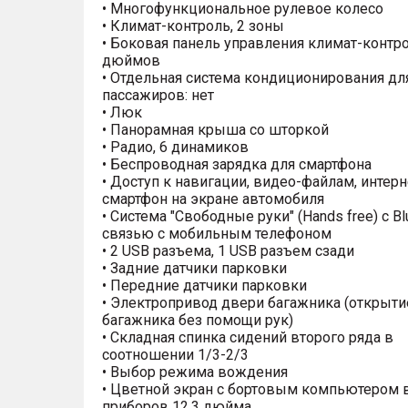
• Многофункциональное рулевое колесо
• Климат-контроль, 2 зоны
• Боковая панель управления климат-контр
дюймов
• Отдельная система кондиционирования дл
пассажиров: нет
• Люк
• Панорамная крыша со шторкой
• Радио, 6 динамиков
• Беспроводная зарядка для смартфона
• Доступ к навигации, видео-файлам, интерн
смартфон на экране автомобиля
• Система "Свободные руки" (Hands free) с Bl
связью с мобильным телефоном
• 2 USB разъема, 1 USB разъем сзади
• Задние датчики парковки
• Передние датчики парковки
• Электропривод двери багажника (открыти
багажника без помощи рук)
• Складная спинка сидений второго ряда в
соотношении 1/3-2/3
• Выбор режима вождения
• Цветной экран с бортовым компьютером 
приборов 12.3 дюйма