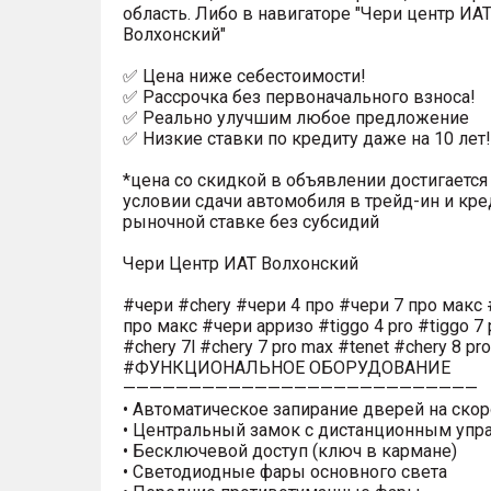
область. Либо в навигаторе "Чери центр ИА
Волхонский"
✅ Цена ниже себестоимости!
✅ Рассрочка без первоначального взноса!
✅ Реально улучшим любое предложение
✅ Низкие ставки по кредиту даже на 10 лет!
*цена со скидкой в объявлении достигается
условии сдачи автомобиля в трейд-ин и кре
рыночной ставке без субсидий
Чери Центр ИАТ Волхонский
#чери #chery #чери 4 про #чери 7 про макс 
про макс #чери арризо #tiggo 4 pro #tiggo 7 
#chery 7l #chery 7 pro max #tenet #chery 8 pr
#ФУНКЦИОНАЛЬНОЕ ОБОРУДОВАНИЕ
———————————————————————————
• Автоматическое запирание дверей на скор
• Центральный замок с дистанционным уп
• Бесключевой доступ (ключ в кармане)
• Светодиодные фары основного света