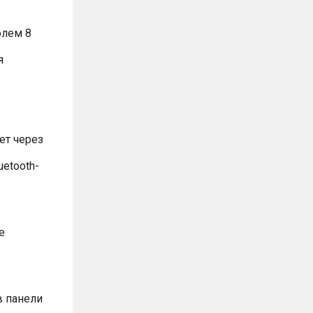
олем 8
я
ет через
uetooth-
е
в панели