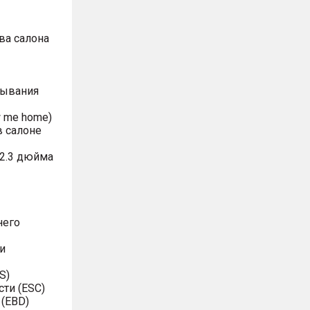
ва салона
рывания
w me home)
в салоне
2.3 дюйма
него
и
S)
сти (ESC)
 (EBD)