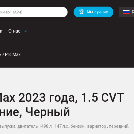
lkswagen
Mitsubishi
BMW
🏆
Мы лучшие
di
Mercedes Benz
Volvo
troen
Mini
и
О нас
o 7 Pro Max
Max 2023 года, 1.5 CVT
ление, Черный
выпуска, двигатель 1498 л., 147 л.с., бензин , вариатор , передний,