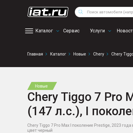
Мотоциклы
Vo
Снегоходы
Поиск
Au
Квадроциклы
Ci
Каталог
Сервис
Услуги
Новост
Онлайн запись на
Главная
Каталог
Новые
Chery
Chery Tigg
сервис
Новые
Chery Tiggo 7 Pro 
(147 л.с.), I поко
Chery Tiggo 7 Pro Max I поколение Prestige, 2023 года 
цвет черный