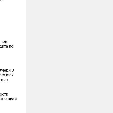
Т
 при
дита по
#чери 8
pro max
o max
ости
равлением