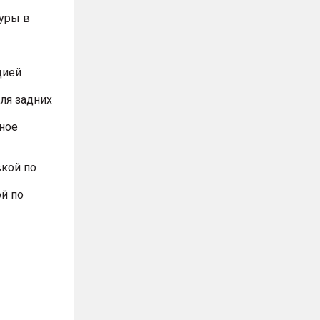
туры в
цией
для задних
ное
вкой по
ой по