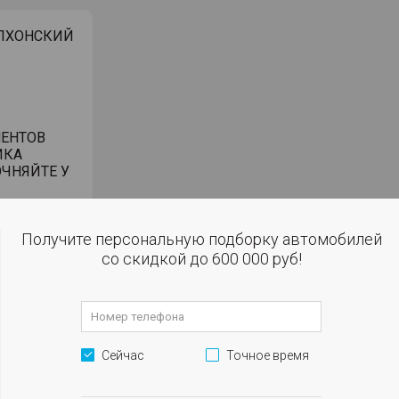
 ВОЛХОНСКИЙ
ЕНТОВ
ИКА
ЧНЯЙТЕ У
робегом в
Получите персональную подборку автомобилей
со скидкой до 600 000 руб!
окупке за
ъемнике
анием
Сейчас
Точное время
били
дмет