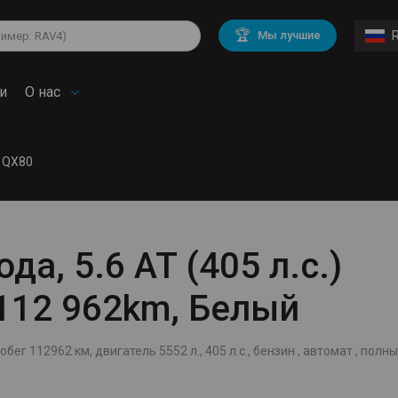
lkswagen
Mitsubishi
BMW
🏆
Мы лучшие
di
Chevrolet
Mercedes Benz
troen
Mini
и
О нас
ti QX80
ода, 5.6 AT (405 л.с.)
 112 962km, Белый
робег 112962 км, двигатель 5552 л., 405 л.с., бензин , автомат , полны