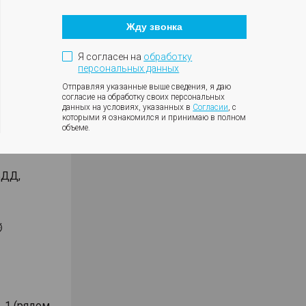
Кнопка
закрытия
чет
Жду звонка
модального
окна
ении 2-х
Я согласен на
обработку
 кассы,
персональных данных
Отправляя указанные выше сведения, я даю
вленной
согласие на обработку своих персональных
данных на условиях, указанных в
Согласии
, с
которыми я ознакомился и принимаю в полном
 том числе
объеме.
 КАСКО от
БДД,
⏱
. 1 (рядом