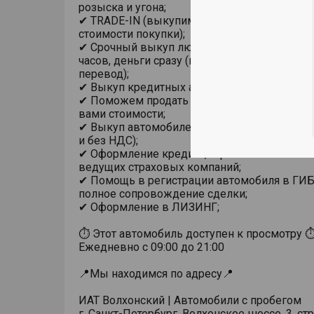
розыска и угона;
✔ TRADE-IN (выкупим ваш автомобиль в за
стоимости покупки);
✔ Срочный выкуп любого автомобиля в теч
часов, деньги сразу (на карту, наличными из
перевод);
✔ Выкуп кредитных автомобилей;
✔ Поможем продать автомобиль по устано
вами стоимости;
✔ Выкуп автомобилей у юридических лиц (в
и без НДС);
✔ Оформление кредита, страховки ОСАГО и
ведущих страховых компаний;
✔ Помощь в регистрации автомобиля в ГИ
полное сопровождение сделки;
✔ Оформление в ЛИЗИНГ;
⏱ Этот автомобиль доступен к просмотру 
Ежедневно с 09:00 до 21:00
📍Мы находимся по адресу📍
ИАТ Волхонский | Автомобили с пробегом
г. Санкт-Петербург, Волхонское шоссе, 3, стр