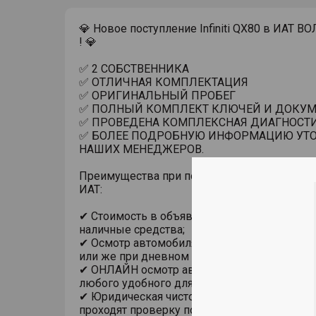
💎 Новое поступление Infiniti QX80 в ИАТ
! 💎
✅ 2 СОБСТВЕННИКА
✅ ОТЛИЧНАЯ КОМПЛЕКТАЦИЯ
✅ ОРИГИНАЛЬНЫЙ ПРОБЕГ
✅ ПОЛНЫЙ КОМПЛЕКТ КЛЮЧЕЙ И ДОКУМ
✅ ПРОВЕДЕНА КОМПЛЕКСНАЯ ДИАГНОСТ
✅ БОЛЕЕ ПОДРОБНУЮ ИНФОРМАЦИЮ УТО
НАШИХ МЕНЕДЖЕРОВ.
Преимущества при покупке автомобиля с п
ИАТ:
✔ Стоимость в объявлении актуальна при п
наличные средства;
✔ Осмотр автомобиля в помещении, на под
или же при дневном свете;
✔ ОНЛАЙН осмотр автомобиля с использов
любого удобного для Вас мессенджера;
✔ Юридическая чистота сделки. Все автомо
проходят проверку по базам ГИБДД на пре