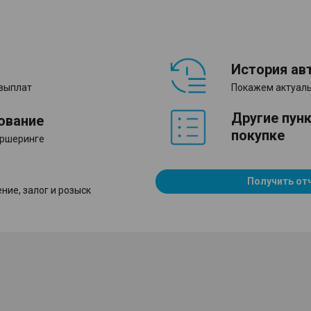
История ав
 выплат
Покажем актуаль
Другие пун
ование
покупке
аршеринге
Получить от
ние, залог и розыск