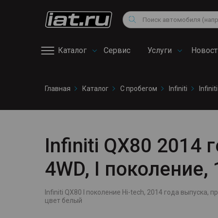
Мотоциклы
Vo
Снегоходы
Поиск
Au
Квадроциклы
Ci
Каталог
Сервис
Услуги
Новост
Онлайн запись на
Главная
Каталог
С пробегом
Infiniti
Infini
сервис
Infiniti QX80 2014 г
4WD, I поколение,
Infiniti QX80 I поколение Hi-tech, 2014 года выпуска, п
цвет белый