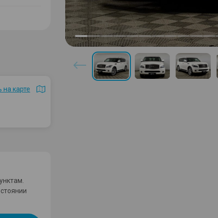
 на карте
унктам.
остоянии