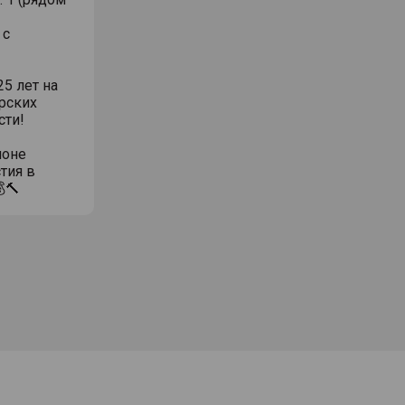
 с
5 лет на
рских
сти!
ионе
тия в
🔨