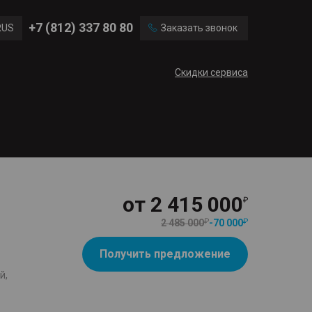
Ford
Land Rover
+7 (812) 337 80 80
RUS
Заказать звонок
Volvo
Cadillac
ENG
Скидки сервиса
CN
от
2 415 000
2 485 000
-
70 000
Получить предложение
й,