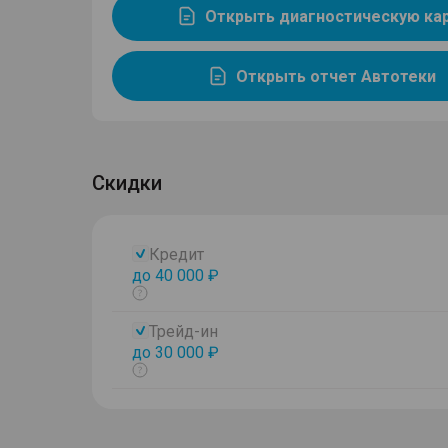
Открыть диагностическую ка
Открыть отчет Автотеки
Скидки
Кредит
до 40 000 ₽
Показать
тултип
Трейд-ин
до 30 000 ₽
Показать
тултип