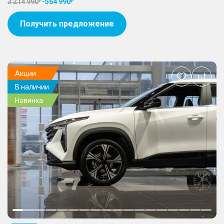
3 214 990
-
564 990
Получить предложение
Акции
Добавить
В наличии
в
избранное
Новинка