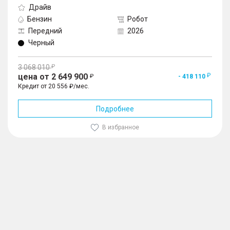
Драйв
Бензин
Робот
Передний
2026
Черный
3 068 010
цена от 2 649 900
- 418 110
Кредит от 20 556 ₽/мес.
Подробнее
В избранное
1
/
10