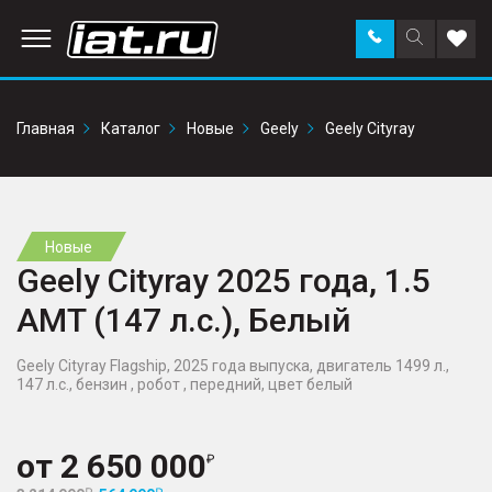
Заказать
Поиск
Доба
звонок
по
в
сайту
избр
Главная
Каталог
Новые
Geely
Geely Cityray
Новые
Geely Cityray 2025 года, 1.5
AMT (147 л.с.), Белый
Geely Cityray Flagship, 2025 года выпуска, двигатель 1499 л.,
147 л.с., бензин , робот , передний, цвет белый
от
2 650 000