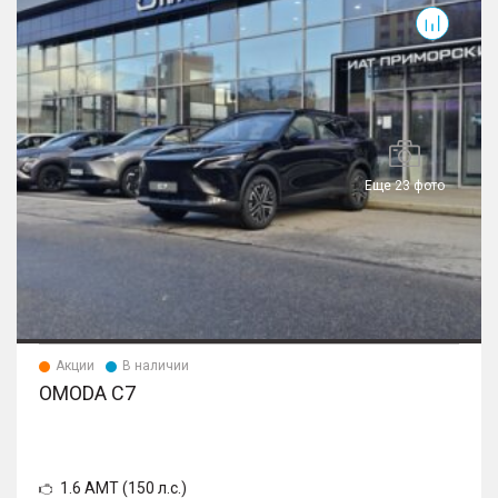
электрорегулировкой и подогревом
– Регулировка руля по высоте и по вылету
– Сиденье водителя с электрорегулировкой в 6
направлениях
– Обогрев рулевого колеса
Еще 23 фото
Акции
В наличии
OMODA C7
1.6 AMT (150 л.с.)