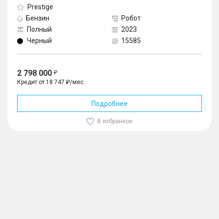
Prestige
Бензин
Робот
Полный
2023
Черный
15585
2 798 000
Кредит от 18 747 ₽/мес.
Подробнее
В избранное
1
/
10