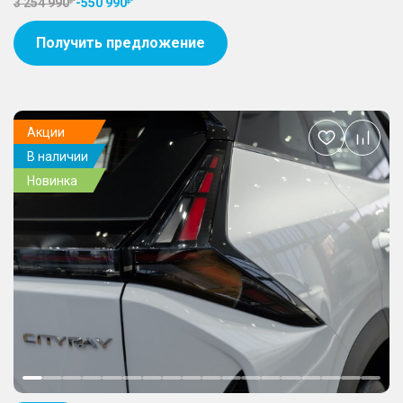
3 254 990
-
550 990
Получить предложение
Акции
Добавить
В наличии
в
избранное
Новинка