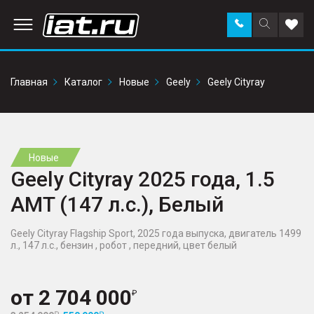
Заказать
Поиск
Доба
звонок
по
в
сайту
избр
Главная
Каталог
Новые
Geely
Geely Cityray
Новые
Geely Cityray 2025 года, 1.5
AMT (147 л.с.), Белый
Geely Cityray Flagship Sport, 2025 года выпуска, двигатель 1499
л., 147 л.с., бензин , робот , передний, цвет белый
от
2 704 000