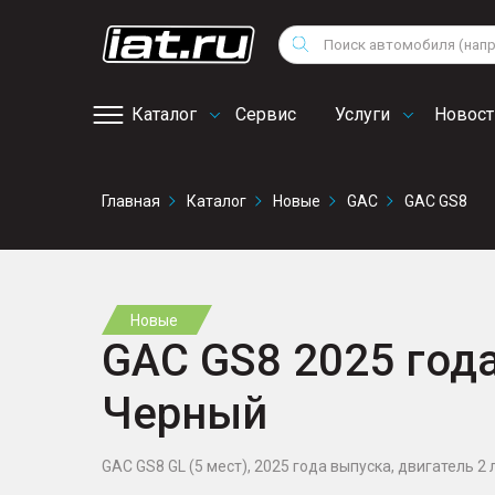
Мотоциклы
Vo
Снегоходы
Поиск
Au
Квадроциклы
Ci
Каталог
Сервис
Услуги
Новост
Онлайн запись на
Главная
Каталог
Новые
GAC
GAC GS8
сервис
Новые
GAC GS8 2025 года,
Черный
GAC GS8 GL (5 мест), 2025 года выпуска, двигатель 2 л.