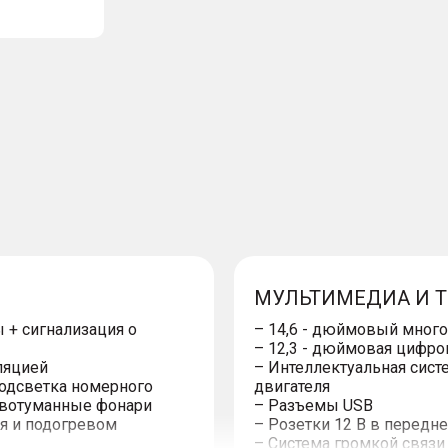
МУЛЬТИМЕДИА И 
 + сигнализация о
– 14,6 - дюймовый мног
– 12,3 - дюймовая цифро
ляцией
– Интеллектуальная сист
одсветка номерного
двигателя
тивотуманные фонари
– Разъемы USB
я и подогревом
– Розетки 12 В в передне
– Система громкой связи 