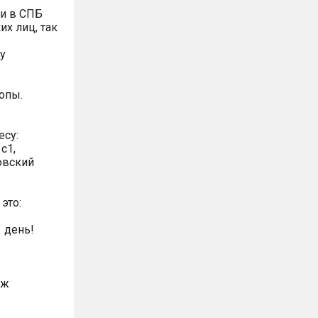
и в СПБ
х лиц, так
у
опы.
есу:
с1,
овский
это:
 день!
аж