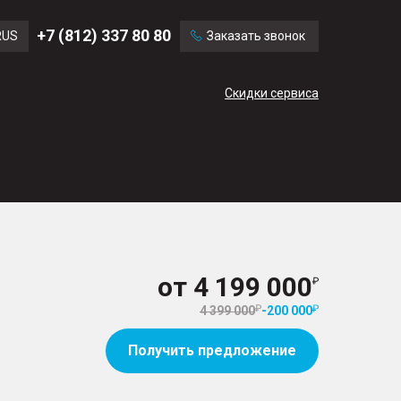
Ford
Land Rover
+7 (812) 337 80 80
RUS
Заказать звонок
Chevrolet
Cadillac
ENG
Скидки сервиса
CN
от
4 199 000
4 399 000
-
200 000
Получить предложение