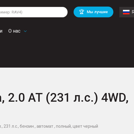
lkswagen
Mitsubishi
BMW
🏆
Мы лучшие
di
Mercedes Benz
Volvo
troen
Mini
и
О нас
 2.0 AT (231 л.с.) 4WD,
, 231 л.с., бензин , автомат , полный, цвет черный