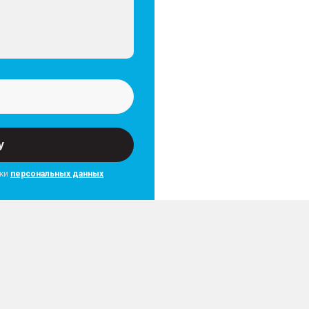
ряда с ручной
ве передние боковые
езопасности
преднатяжителями и
у
 по высоте)
торого рядов с функцией
тки
персональных данных
(с функцией Auto Hold)
 (HHC) + система помощи
ей в зависимости от
ом
S)