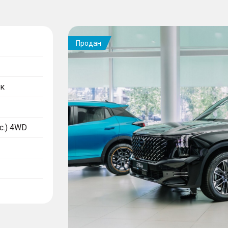
Продан
к
.с.) 4WD