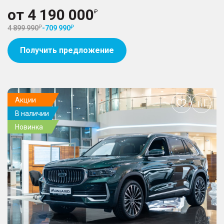
от
4 190 000
4 899 990
-
709 990
Получить предложение
Акции
Добавить
В наличии
в
избранное
Новинка