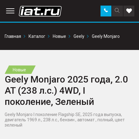
Заказать
Поиск
Доба
звонок
по
в
сайту
избр
Главная
Каталог
Новые
Geely
Geely Monjaro
Новые
Geely Monjaro 2025 года, 2.0
AT (238 л.с.) 4WD, I
поколение, Зеленый
Geely Monjaro I поколение Flagship SE, 2025 года выпуска,
двигатель 1969 л., 238 л.с., бензин , автомат , полный, цвет
зеленый