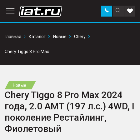
Заказать
Поиск
Доба
звонок
по
в
сайту
избр
Главная
Каталог
Новые
Chery
Chery Tiggo 8 Pro Max
Новые
Chery Tiggo 8 Pro Max 2024
года, 2.0 AMT (197 л.с.) 4WD, I
поколение Рестайлинг,
Фиолетовый