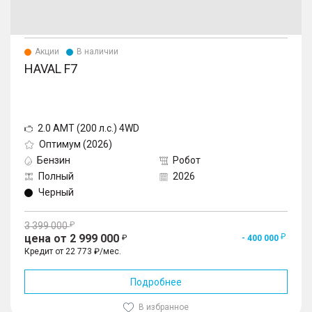
Акции
В наличии
HAVAL F7
2.0 AMT (200 л.с.) 4WD
Оптимум (2026)
Бензин
Робот
Полный
2026
Черный
3 399 000
цена от 2 999 000
- 400 000
Кредит от 22 773 ₽/мес.
Подробнее
В избранное
1
/
10