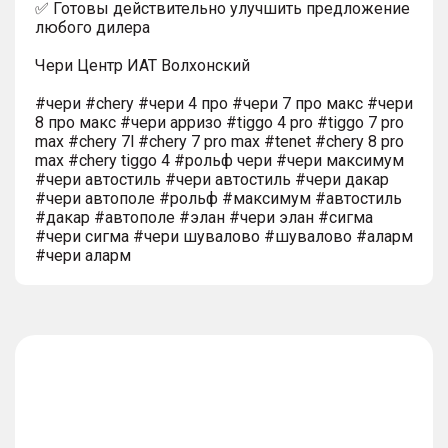
✅ Готовы действительно улучшить предложение
любого дилера
Чери Центр ИАТ Волхонский
#чери #chery #чери 4 про #чери 7 про макс #чери
8 про макс #чери арризо #tiggo 4 pro #tiggo 7 pro
max #chery 7l #chery 7 pro max #tenet #chery 8 pro
max #chery tiggo 4 #рольф чери #чери максимум
#чери автостиль #чери автостиль #чери дакар
#чери автополе #рольф #максимум #автостиль
#дакар #автополе #элан #чери элан #сигма
#чери сигма #чери шувалово #шувалово #аларм
#чери аларм