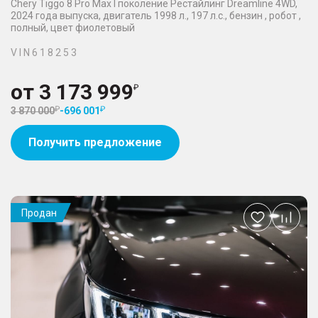
Chery Tiggo 8 Pro Max I поколение Рестайлинг Dreamline 4WD,
2024 года выпуска, двигатель 1998 л., 197 л.с., бензин , робот ,
полный, цвет фиолетовый
V I N 6 1 8 2 5 3
от
3 173 999
3 870 000
-
696 001
Получить предложение
Продан
Добавить
в
избранное