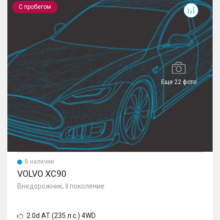
электрорегулировкой и подогревом
С пробегом
– Регулировка руля по высоте и по вылету
– Сиденье водителя с электрорегулировкой в 6
направлениях
– Обогрев рулевого колеса
Еще 22 фото
В наличии
VOLVO XC90
Внедорожник, II поколение
2.0d AT (235 л.с.) 4WD