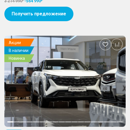
3 214 990
-
564 990
Получить предложение
Акции
Добавить
В наличии
в
избранное
Новинка