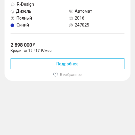
R-Design
Дизель
Автомат
Полный
2016
Синий
247025
2 898 000
Кредит от 19 417 ₽/мес.
Подробнее
В избранное
1
/
10