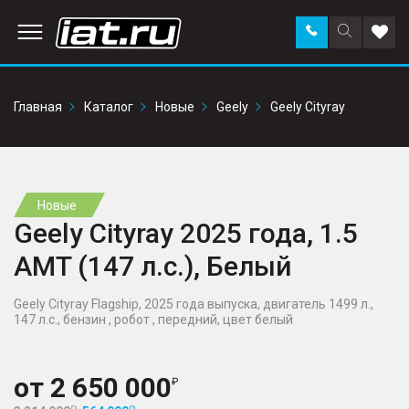
Заказать
Поиск
Доба
звонок
по
в
сайту
избр
Главная
Каталог
Новые
Geely
Geely Cityray
Новые
Geely Cityray 2025 года, 1.5
AMT (147 л.с.), Белый
Geely Cityray Flagship, 2025 года выпуска, двигатель 1499 л.,
147 л.с., бензин , робот , передний, цвет белый
от
2 650 000