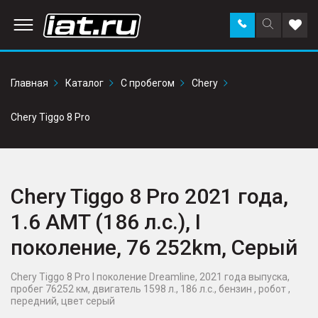
Заказать
Поиск
Доба
звонок
по
в
сайту
избр
Главная
Каталог
С пробегом
Chery
Chery Tiggo 8 Pro
Chery Tiggo 8 Pro 2021 года,
1.6 AMT (186 л.с.), I
поколение, 76 252km, Серый
Chery Tiggo 8 Pro I поколение Dreamline, 2021 года выпуска,
пробег 76252 км, двигатель 1598 л., 186 л.с., бензин , робот ,
передний, цвет серый