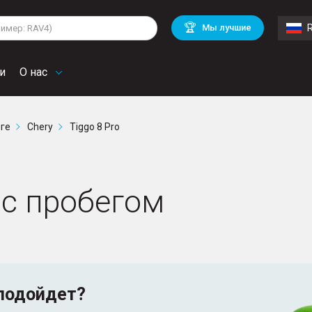
lkswagen
Mitsubishi
BMW
🏆
Мы лучшие
di
Chevrolet
Volvo
troen
Mini
и
О нас
рге
Chery
Tiggo 8 Pro
o с пробегом
подойдет?