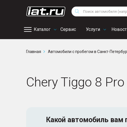
Мотоциклы
Vo
Снегоходы
Поиск
Au
Квадроциклы
Ci
Каталог
Сервис
Услуги
Новост
Онлайн запись на
Главная
Автомобили с пробегом в Санкт-Петербу
сервис
Chery Tiggo 8 Pr
Какой автомобиль
вам 