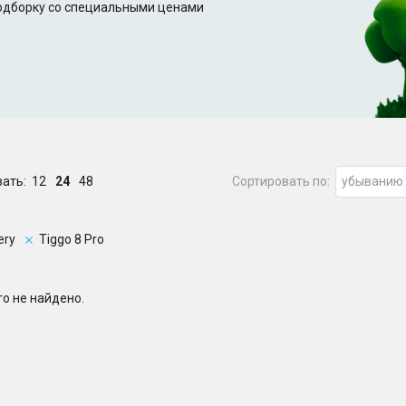
подборку со специальными ценами
зать:
12
24
48
Сортировать по:
убыванию
ery
Tiggo 8 Pro
о не найдено.