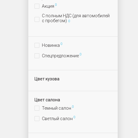
0
Акция
С полным НДС (для автомобилей
с пробегом)
0
0
Новинка
0
Спецпредложение
Цвет кузова
Цвет салона
0
Темный салон
0
Светлый салон