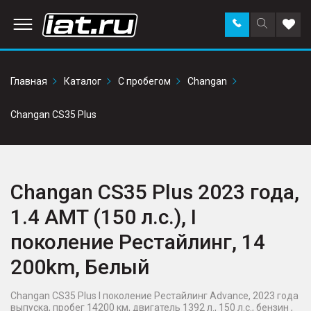
Заказать
Поиск
Доба
звонок
по
в
сайту
избр
Главная
Каталог
С пробегом
Changan
Changan CS35 Plus
Changan CS35 Plus 2023 года,
1.4 AMT (150 л.с.), I
поколение Рестайлинг, 14
200km, Белый
Changan CS35 Plus I поколение Рестайлинг Advance, 2023 года
выпуска, пробег 14200 км, двигатель 1392 л., 150 л.с., бензин ,