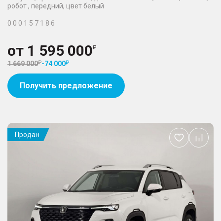
робот , передний, цвет белый
0 0 0 1 5 7 1 8 6
от
1 595 000
1 669 000
-
74 000
Получить предложение
Продан
Добавить
в
избранное