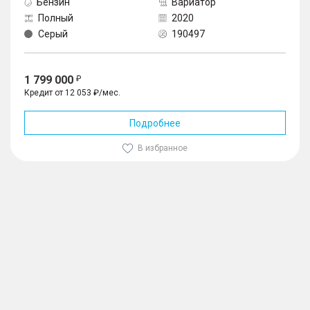
Бензин
Вариатор
Полный
2020
Серый
190497
1 799 000
Кредит от 12 053 ₽/мес.
Подробнее
В избранное
1
/
10