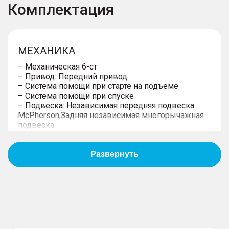
Комплектация
МЕХАНИКА
– Механическая 6-ст
– Привод: Передний привод
– Система помощи при старте на подъеме
– Система помощи при спуске
– Подвеска: Независимая передняя подвеска
McPherson,Задняя независимая многорычажная
подвеска
– Кузов: 5 - дверей
КОЛЕСА
– 17" диски
– Дисковые передние и задние тормоза
– Малоразмерное запасное колесо (докатка)
– Система мониторинга давления в шинах TPMS