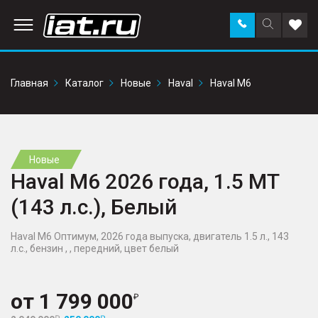
Заказать
Поиск
Доба
звонок
по
в
сайту
избр
Главная
Каталог
Новые
Haval
Haval M6
Новые
Haval M6 2026 года, 1.5 MT
(143 л.с.), Белый
Haval M6 Оптимум, 2026 года выпуска, двигатель 1.5 л., 143
л.с., бензин , , передний, цвет белый
от
1 799 000