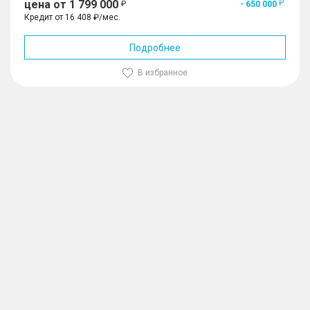
цена от 1 799 000
- 650 000
Кредит от 16 408 ₽/мес.
Подробнее
В избранное
1
/
10