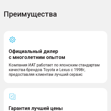
Комфорт
Преимущества
– Макияжное зеркало в солнцезащитном
козырьке пассажира
– Центральный подлокотник, с вещевым
отделением
– 2 передних подстаканника на центральном
тоннеле
– Передний центральный плафон внутреннего
освещения
Официальный дилер
– Потолочные ручки интерьера для посадки
пассажиров
с многолетним опытом
Компания ИАТ работает по японским стандартам
качества брендов Toyota и Lexus с 1998г,
предоставляя клиентам лучший сервис
ОБОРУДОВАНИЕ
– Подогрев и электрорегулировка зеркал
заднего вида
– Электроподогрев заднего стекла
– Электростеклоподъемники 4 дверей с
автодоводчиком со стороны водителя с
Гарантия лучшей цены
функцией антизажима