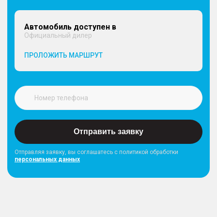
– Окрашенная решетка радиатора
– Укороченная антенна "акулий плавник"
Автомобиль доступен в
Официальный дилер
СИДЕНЬЯ
ПРОЛОЖИТЬ МАРШРУТ
– Подогрев передних сидений
– Механическая регулировка сиденья водителя в
6 направлениях
– Механическая регулировка сиденья пассажира
в 4 направлениях
– Механическая регулировка задних сидений в 2
направлениях
Отправить заявку
Отправляя заявку, вы соглашатесь с политикой обработки
персональных данных
Стиль интерьера
– Тканевая обивка сидений