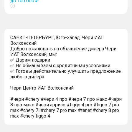
до 100 000 ₽
Показать
тултип
САНКТ-ПЕТЕРБУРГ, Юго-Запад. Чери ИАТ
Волхонский
Добро пожаловать на объявление дилера Чери
ИАТ Волхонский, мы:
✅ Дарим подарки
✅ Не обманываем с кредитными условиями
✅ Готовы действительно улучшить предложение
любого дилера
Чери Центр ИАТ Волхонский
#чери #chery #чери 4 про #чери 7 про макс #чери
8 про макс #чери арризо #tiggo 4 pro #tiggo 7 pro
max #chery 7l #chery 7 pro max #tenet #chery 8 pro
max #chery tiggo 4