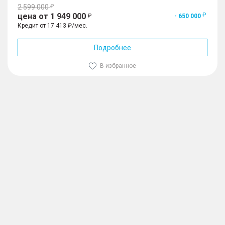
2 599 000
цена от 1 949 000
- 650 000
Кредит от 17 413 ₽/мес.
Подробнее
В избранное
1
/
10