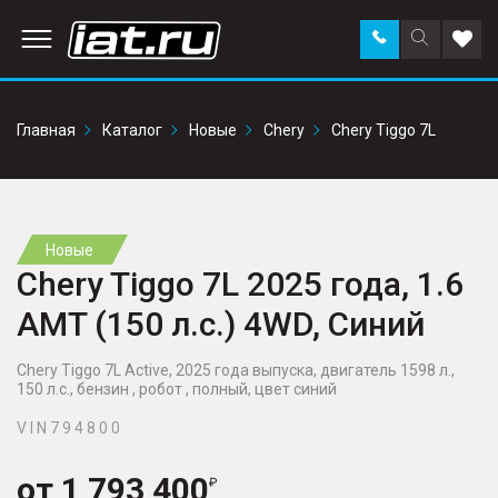
Заказать
Поиск
Доба
звонок
по
в
сайту
избр
Главная
Каталог
Новые
Chery
Chery Tiggo 7L
Новые
Chery Tiggo 7L 2025 года, 1.6
AMT (150 л.с.) 4WD, Синий
Chery Tiggo 7L Active, 2025 года выпуска, двигатель 1598 л.,
150 л.с., бензин , робот , полный, цвет синий
V I N 7 9 4 8 0 0
от
1 793 400