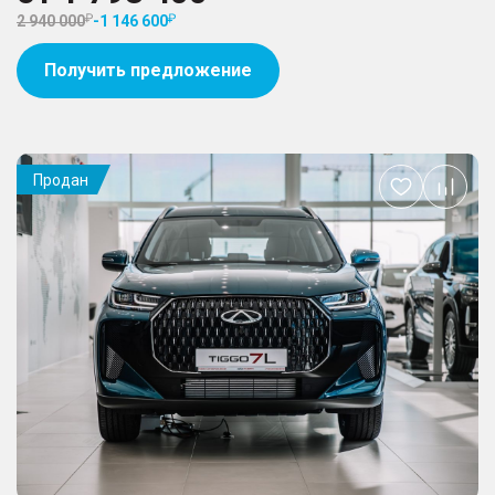
2 940 000
-
1 146 600
Получить предложение
Продан
Добавить
в
избранное