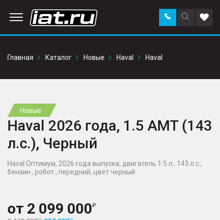
Заказать
Поиск
Доба
звонок
по
в
сайту
избр
Главная
Каталог
Новые
Haval
Haval
Новые
Haval 2026 года, 1.5 AMT (143
л.с.), Черный
Haval Оптимум, 2026 года выпуска, двигатель 1.5 л., 143 л.с.,
бензин , робот , передний, цвет черный
от
2 099 000