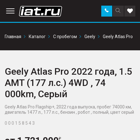
Заказать
Поиск
Доба
звонок
по
в
сайту
избр
Главная
Каталог
С пробегом
Geely
Geely Atlas Pro
Geely Atlas Pro 2022 года, 1.5
AMT (177 л.с.) 4WD , 74
000km, Серый
Geely Atlas Pro Flagship+, 2022 года выпуска, пробег 74000 км,
двигатель 1477 л., 177 л.с., бензин , робот , полный, цвет серый
0 0 0 1 5 8 5 4 3