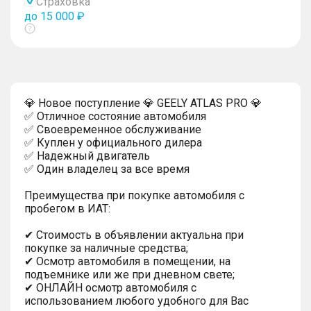
Страховка
до 15 000 ₽
Показать
тултип
💎 Hoвoe поcтупление 💎 GEELY ATLAS PRO 💎
✅ Oтличное сoстoяниe aвтoмoбиля
✅ Своевременное обслуживание
✅ Куплен у официального дилера
✅ Надежный двигатель
✅ Один владелец за все время
Преимущества при покупке автомобиля с
пробегом в ИАТ:
✔ Стоимость в объявлении актуальна при
покупке за наличные средства;
✔ Осмотр автомобиля в помещении, на
подъемнике или же при дневном свете;
✔ ОНЛАЙН осмотр автомобиля с
использованием любого удобного для Вас