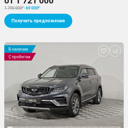
от
1 721 000
1 790 000
-
69 000
Получить предложение
В наличии
Добавить
С пробегом
в
избранное