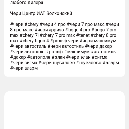
любого дилера
Чери Центр ИАТ Волхонский
#чери #chery #чери 4 про #чери 7 про макс #чери
8 про макс #чери арризо #tiggo 4 pro #tiggo 7 pro
max #chery 7l #chery 7 pro max #tenet #chery 8 pro
max #chery tiggo 4 #рольф чери #чери максимум
#чери автостиль #чери автостиль #чери дакар
#чери автополе #рольф #максимум #автостиль
#дакар #автополе #элан #чери элан #сигма
#чери сигма #чери шувалово #шувалово #аларм
#чери аларм