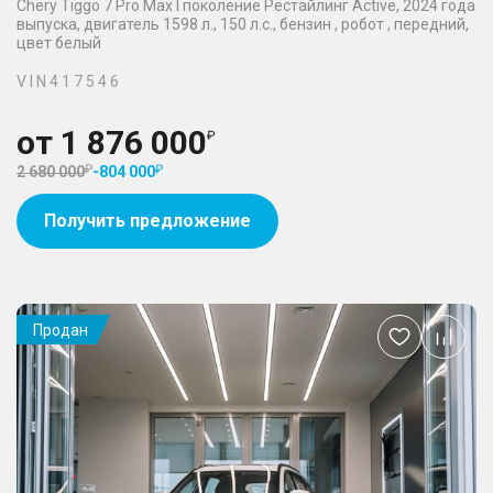
Chery Tiggo 7 Pro Max I поколение Рестайлинг Active, 2024 года
выпуска, двигатель 1598 л., 150 л.с., бензин , робот , передний,
цвет белый
V I N 4 1 7 5 4 6
от
1 876 000
2 680 000
-
804 000
Получить предложение
Продан
Добавить
в
избранное