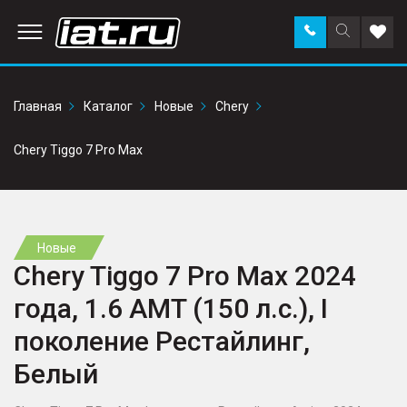
Заказать
Поиск
Доба
звонок
по
в
сайту
избр
Главная
Каталог
Новые
Chery
Chery Tiggo 7 Pro Max
Новые
Chery Tiggo 7 Pro Max 2024
года, 1.6 AMT (150 л.с.), I
поколение Рестайлинг,
Белый