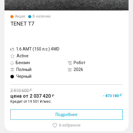
Акции
В наличии
TENET T7
1.6 AMT (150 л.с.) 4WD
Active
Бензин
Робот
Полный
2026
Черный
2 910 600
цена от 2 037 420
- 873 180
Кредит от 19 501 ₽/мес.
Подробнее
В избранное
1
/
10