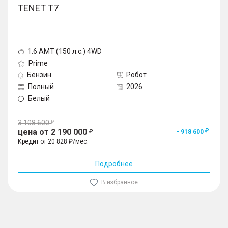
TENET T7
1.6 AMT (150 л.с.) 4WD
Prime
Бензин
Робот
Полный
2026
Белый
3 108 600
цена от 2 190 000
- 918 600
Кредит от 20 828 ₽/мес.
Подробнее
В избранное
1
/
10