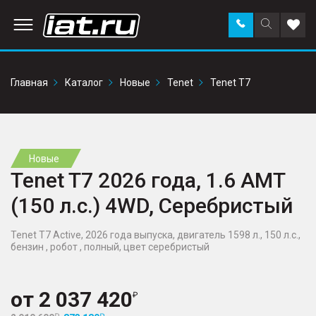
Заказать
Поиск
Доба
звонок
по
в
сайту
избр
Главная
Каталог
Новые
Tenet
Tenet T7
Новые
Tenet T7 2026 года, 1.6 AMT
(150 л.с.) 4WD, Серебристый
Tenet T7 Active, 2026 года выпуска, двигатель 1598 л., 150 л.с.,
бензин , робот , полный, цвет серебристый
от
2 037 420