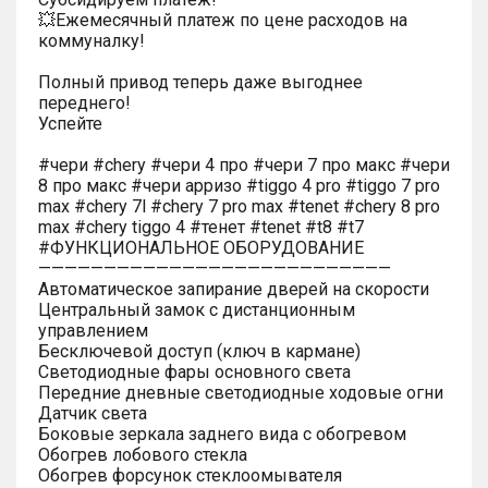
💥Ежемесячный платеж по цене расходов на
коммуналку!
Полный привод теперь даже выгоднее
переднего!
Успейте
#чери #chery #чери 4 про #чери 7 про макс #чери
8 про макс #чери арризо #tiggo 4 pro #tiggo 7 pro
max #chery 7l #chery 7 pro max #tenet #chery 8 pro
max #chery tiggo 4 #тенет #tenet #t8 #t7
#ФУНКЦИОНАЛЬНОЕ ОБОРУДОВАНИЕ
———————————————————————————
Автоматическое запирание дверей на скорости
Центральный замок с дистанционным
управлением
Бесключевой доступ (ключ в кармане)
Светодиодные фары основного света
Передние дневные светодиодные ходовые огни
Датчик света
Боковые зеркала заднего вида с обогревом
Обогрев лобового стекла
Обогрев форсунок стеклоомывателя