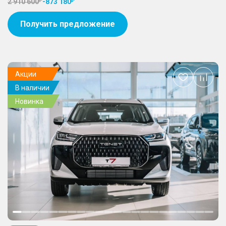
2 910 600
-
873 180
Получить предложение
Акции
Добавить
В наличии
в
избранное
Новинка