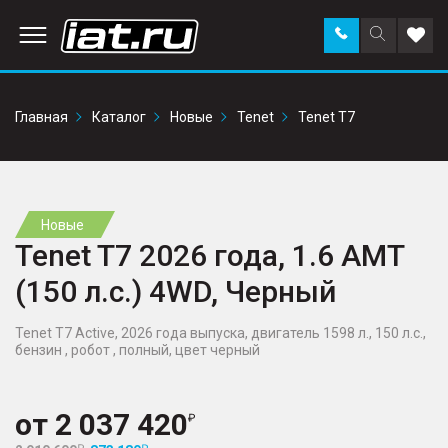
Заказать
Поиск
Доба
звонок
по
в
сайту
избр
Главная
Каталог
Новые
Tenet
Tenet T7
Новые
Tenet T7 2026 года, 1.6 AMT
(150 л.с.) 4WD, Черный
Tenet T7 Active, 2026 года выпуска, двигатель 1598 л., 150 л.с.,
бензин , робот , полный, цвет черный
от
2 037 420