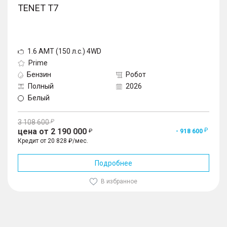
TENET T7
1.6 AMT (150 л.с.) 4WD
Prime
Бензин
Робот
Полный
2026
Белый
3 108 600
цена от 2 190 000
- 918 600
Кредит от 20 828 ₽/мес.
Подробнее
В избранное
1
/
10