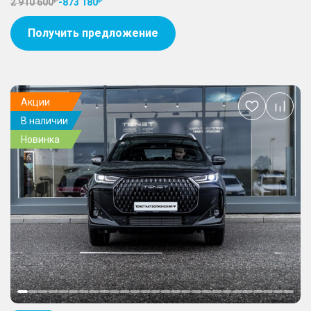
2 910 600
-
873 180
Получить предложение
Акции
Добавить
В наличии
в
избранное
Новинка