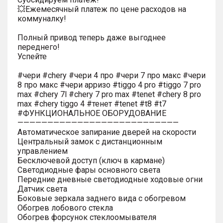
💥Ежемесячный платеж по цене расходов на
коммуналку!
Полный привод теперь даже выгоднее
переднего!
Успейте
#чери #chery #чери 4 про #чери 7 про макс #чери
8 про макс #чери арризо #tiggo 4 pro #tiggo 7 pro
max #chery 7l #chery 7 pro max #tenet #chery 8 pro
max #chery tiggo 4 #тенет #tenet #t8 #t7
#ФУНКЦИОНАЛЬНОЕ ОБОРУДОВАНИЕ
———————————————————————————
Автоматическое запирание дверей на скорости
Центральный замок с дистанционным
управлением
Бесключевой доступ (ключ в кармане)
Светодиодные фары основного света
Передние дневные светодиодные ходовые огни
Датчик света
Боковые зеркала заднего вида с обогревом
Обогрев лобового стекла
Обогрев форсунок стеклоомывателя