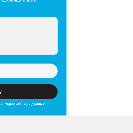
у
тки
персональных данных