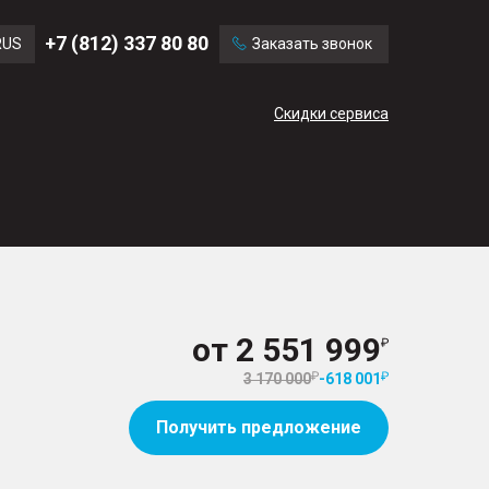
Ford
Land Rover
+7 (812) 337 80 80
RUS
Заказать звонок
Chevrolet
Cadillac
ENG
Скидки сервиса
CN
от
2 551 999
3 170 000
-
618 001
Получить предложение