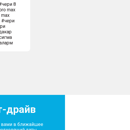
#чери 8
pro max
o max
м #чери
ери
дакар
сигма
аларм
т-драйв
с вами в ближайшее
подходящий даты