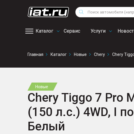
Мотоциклы
Vo
Снегоходы
Поиск
Au
Квадроциклы
Ci
Каталог
Сервис
Услуги
Новост
Онлайн запись на
Главная
Каталог
Новые
Chery
Chery Tigg
сервис
Новые
Chery Tiggo 7 Pro 
(150 л.с.) 4WD, I 
Белый