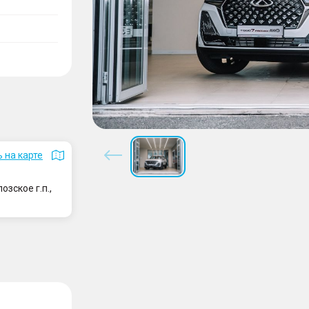
 на карте
зское г.п.,