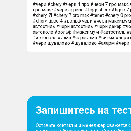
#чери #chery #чери 4 про #чери 7 про макс 
про макс #чери арризо #tiggo 4 pro #tiggo 7 
#chery 7l #chery 7 pro max #tenet #chery 8 pr
#chery tiggo 4 #рольф чери #чери максиму
автостиль #чери автостиль #чери дакар #ч
автополе #рольф #максимум #автостиль #
#автополе #элан #чери элан #сигма #чери 
#чери шувалово #шувалово #аларм #чери 
Запишитесь на тес
Оставьте контакты и менеджер свяжется 
время для обсуждения деталей и выбора 