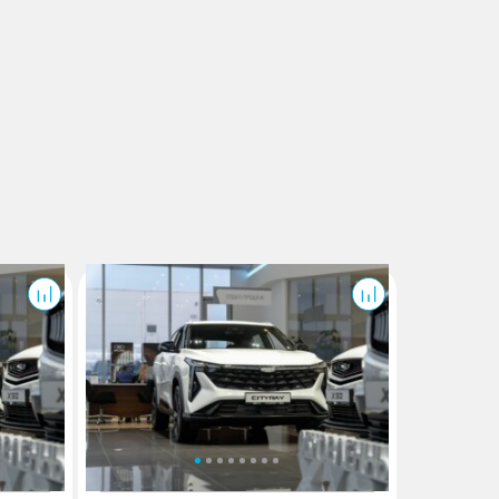
Cityray
J6