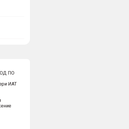
ВОД ПО
ери ИАТ
и
жение