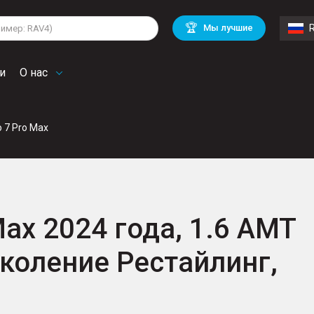
lkswagen
Mitsubishi
BMW
🏆
Мы лучшие
di
Mercedes Benz
Volvo
troen
Mini
и
О нас
o 7 Pro Max
Max 2024 года, 1.6 AMT
поколение Рестайлинг,