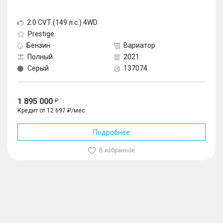
2.0 CVT (149 л.с.) 4WD
Prestige
Бензин
Вариатор
Полный
2021
Серый
137074
1 895 000
Кредит от 12 697 ₽/мес.
Подробнее
В избранное
1
/
10