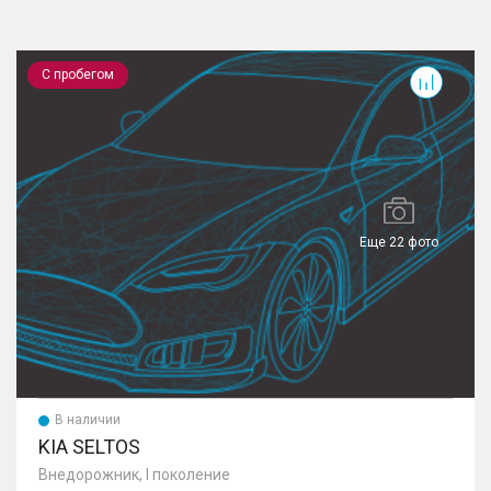
Seltos
C
С пробегом
Еще 22 фото
В наличии
KIA SELTOS
Внедорожник, I поколение