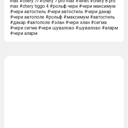
max #chery 7l #chery 7 pro max #tenet #chery 8 pro
max #chery tiggo 4 #рольф чери #чери максимум
#чери автостиль #чери автостиль #чери дакар
#чери автополе #рольф #максимум #автостиль
#дакар #автополе #элан #чери элан #сигма
#чери сигма #чери шувалово #шувалово #аларм
#чери аларм