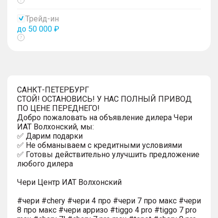
Показать
тултип
Трейд-ин
до 50 000 ₽
Показать
тултип
САНКТ-ПЕТЕРБУРГ
СТОЙ! ОСТАНОВИСЬ! У НАС ПОЛНЫЙ ПРИВОД
ПО ЦЕНЕ ПЕРЕДНЕГО!
Добро пожаловать на объявление дилера Чери
ИАТ Волхонский, мы:
✅ Дарим подарки
✅ Не обманываем с кредитными условиями
✅ Готовы действительно улучшить предложение
любого дилера
Чери Центр ИАТ Волхонский
#чери #chery #чери 4 про #чери 7 про макс #чери
8 про макс #чери арризо #tiggo 4 pro #tiggo 7 pro