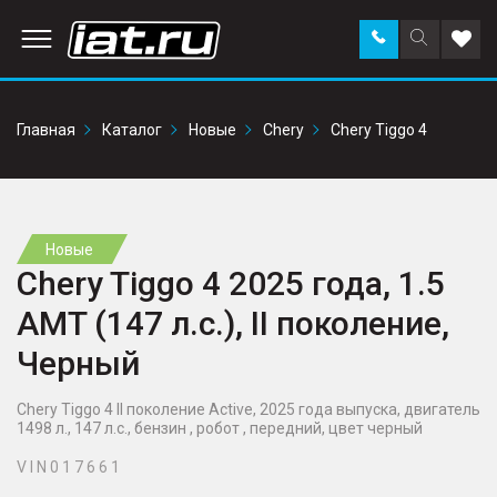
Заказать
Поиск
Доба
звонок
по
в
сайту
избр
Главная
Каталог
Новые
Chery
Chery Tiggo 4
Новые
Chery Tiggo 4 2025 года, 1.5
AMT (147 л.с.), II поколение,
Черный
Chery Tiggo 4 II поколение Active, 2025 года выпуска, двигатель
1498 л., 147 л.с., бензин , робот , передний, цвет черный
V I N 0 1 7 6 6 1