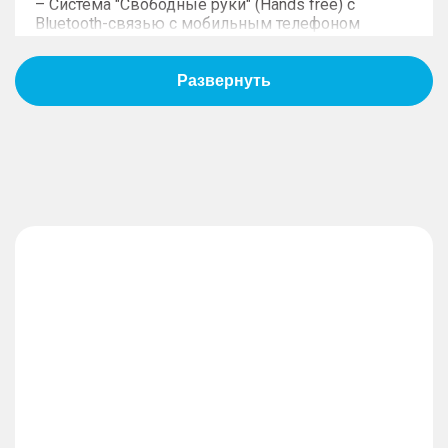
– Система "Свободные руки" (Hands free) с
Bluetooth-связью с мобильным телефоном
– Цветной экран с бортовым компьютером в
панели приборов 8"
– Сенсорный дисплей 12,3"
Дизайн
– 17-дюймовые алюминиевые литые диски
– Окраска металлик (на выбор)
– Задний спортивный спойлер
– Светодиодные фары основного света
– Передние дневные светодиодные ходовые
огни
– Светодиодные задние фонари
– Боковые зеркала с электрической
регулировкой, обогревом, повторителями
поворотов