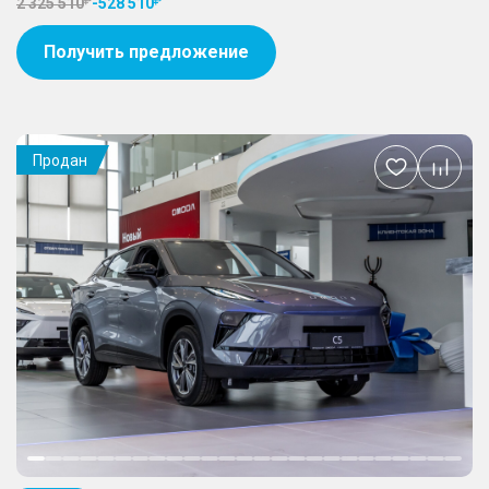
2 325 510
-
528 510
Получить предложение
Продан
Добавить
в
избранное