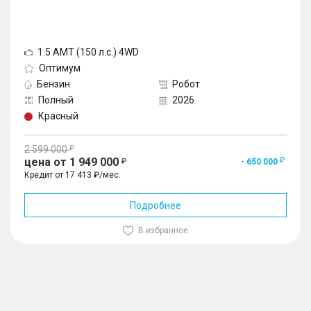
1.5 AMT (150 л.с.) 4WD
Оптимум
Бензин
Робот
Полный
2026
Красный
2 599 000
цена от 1 949 000
- 650 000
Кредит от 17 413 ₽/мес.
Подробнее
В избранное
1
/
10