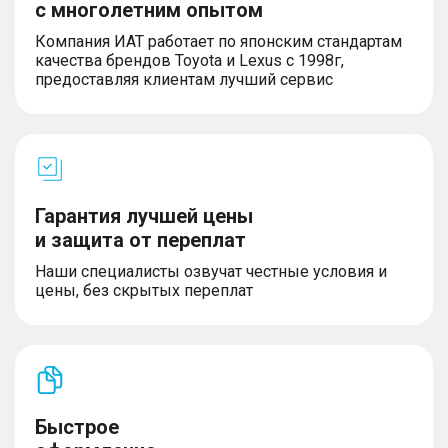
с многолетним опытом
– Обогрев рулевого колеса
– Обогрев форсунок стеклоомывателя
Компания ИАТ работает по японским стандартам
– Складная спинка сидений 2-го ряда в
качества брендов Toyota и Lexus с 1998г,
соотношении 1/3-2/3
предоставляя клиентам лучший сервис
– Дефлекторы для 2-го ряда
– Передние и задние электростеклоподъемники
с защитой от защемления
– Передний центральный подлокотник с
ёмкостью для хранения
Гарантия лучшей цены
и защита от переплат
Управление
Наши специалисты озвучат честные условия и
цены, без скрытых переплат
– Выбор режима вождения
– Электрический усилитель рулевого управления
– Электрический стояночный тормоз с функцией
AutoHold
– Бесключевой доступ и запуск двигателя
кнопкой (ключ в кармане)
– Центральный замок с дистанционным
Быстрое
управлением