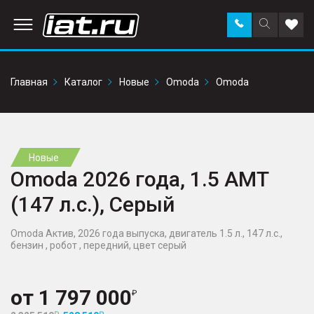
Заказать
Поиск
Доба
звонок
по
в
сайту
избр
Главная
Каталог
Новые
Omoda
Omoda
Новые
Omoda 2026 года, 1.5 AMT
(147 л.с.), Серый
Omoda Актив, 2026 года выпуска, двигатель 1.5 л., 147 л.с.,
бензин , робот , передний, цвет серый
от
1 797 000