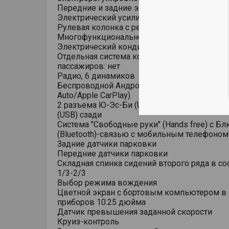
Передние и задние электростеклоподъемн
Электрический усилитель рулевого управле
Рулевая колонка с регулировкой в 4 напра
Многофункциональное рулевое колесо
Электрический кондиционер
Отдельная система кондиционирования для
пассажиров: нет
Радио, 6 динамиков
Беспроводной Андроид Ауто/Эппл Карплей (
Auto/Apple CarPlay)
2 разъема Ю-Эс-Би (USB) спереди, 1 разъе
(USB) сзади
Система "Свободные руки" (Hands free) с Бл
(Bluetooth)-связью с мобильным телефоном
Задние датчики парковки
Передние датчики парковки
Складная спинка сидений второго ряда в с
1/3-2/3
Выбор режима вождения
Цветной экран с бортовым компьютером в
приборов 10.25 дюйма
Датчик превышения заданной скорости
Круиз-контроль