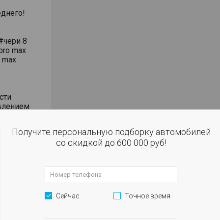
днего!
#чери 8
pro max
o max
сти
влением
Получите персональную подборку автомобилей
 огни
со скидкой до 600 000 руб!
,
Сейчас
Точное время