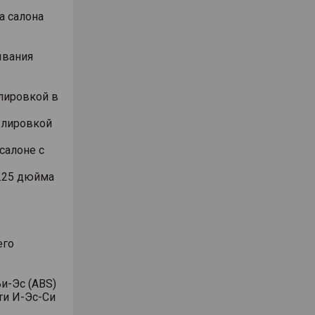
а салона
ывания
лировкой в
улировкой
салоне с
.25 дюйма
его
и-Эс (ABS)
ти И-Эс-Си