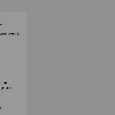
м
Волхонский
 при
дита по
а