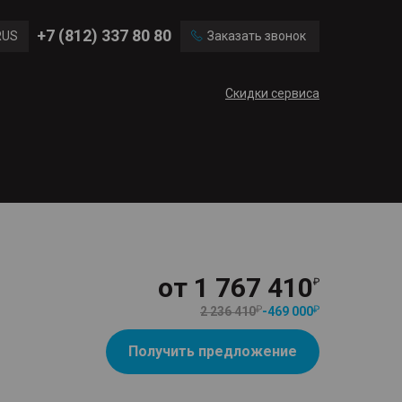
Ford
Land Rover
+7 (812) 337 80 80
RUS
Заказать звонок
Volvo
Cadillac
ENG
Скидки сервиса
CN
от
1 767 410
2 236 410
-
469 000
Получить предложение