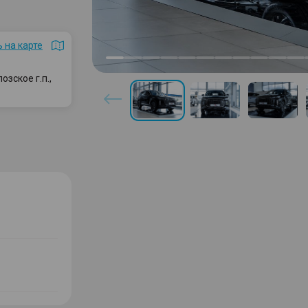
 на карте
зское г.п.,