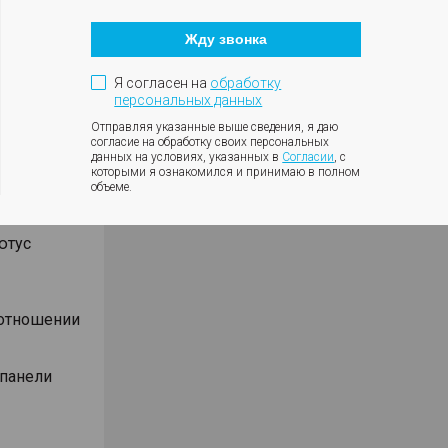
Кнопка
ики
закрытия
ния
Жду звонка
модального
влениях
окна
Я согласен на
обработку
персональных данных
Отправляя указанные выше сведения, я даю
согласие на обработку своих персональных
данных на условиях, указанных в
Согласии
, с
Android
которыми я ознакомился и принимаю в полном
объеме.
м Ю-Эс-Би
ютус
оотношении
 панели