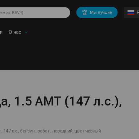
lkswagen
Mitsubishi
BMW
🏆
Мы лучшие
di
Chevrolet
Mercedes Benz
troen
Mini
и
О нас
, 1.5 AMT (147 л.с.),
, 147 л.с., бензин , робот , передний, цвет черный