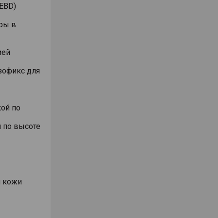
EBD)
ры в
ией
Изофикс для
ой по
 по высоте
й кожи