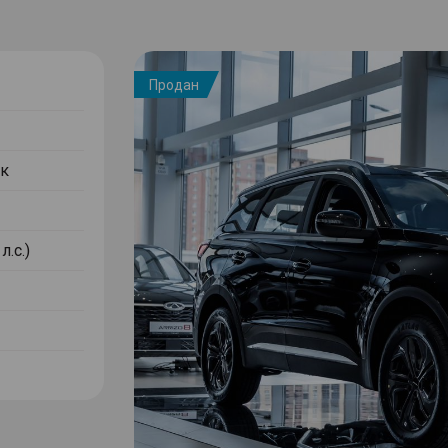
Продан
к
л.с.)