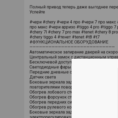
Полный привод теперь даже выгоднее пере
Успейте
#чери #chery #чери 4 про #чери 7 про макс 
про макс #чери арризо #tiggo 4 pro #tiggo 7 
#chery 7l #chery 7 pro max #tenet #chery 8 pr
#chery tiggo 4 #тенет #tenet #t8 #t7
#ФУНКЦИОНАЛЬНОЕ ОБОРУДОВАНИЕ
———————————————————————————
Автоматическое запирание дверей на скоро
Центральный замок с дистанционным упра
Бесключевой доступ (ключ в кармане)
Светодиодные фары основного света
Передние дневные светодиодные ходовые
Датчик света
Боковые зеркала заднего вида с обогревом
повторителями поворотов
Обогрев лобового стекла
Обогрев форсунок стеклоомывателя
Обогрев передних сидений
Обогрев рулевого колеса
Боковые зеркала заднего вида с
электрорегулировкой