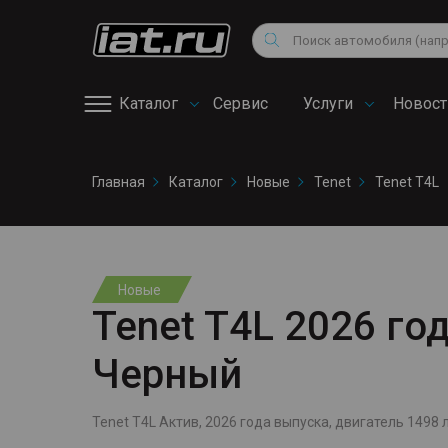
Мотоциклы
Vo
Снегоходы
Поиск
Au
Квадроциклы
Ci
Каталог
Сервис
Услуги
Новост
Онлайн запись на
Главная
Каталог
Новые
Tenet
Tenet T4L
сервис
Новые
Tenet T4L 2026 года
Черный
Tenet T4L Актив, 2026 года выпуска, двигатель 1498 л.