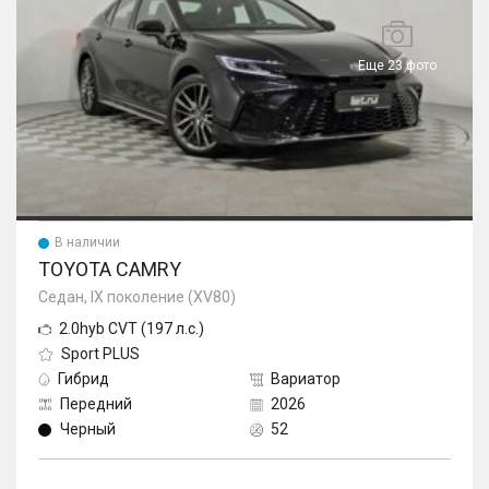
Еще 23 фото
В наличии
TOYOTA CAMRY
Седан, IX поколение (XV80)
2.0hyb CVT (197 л.с.)
Sport PLUS
Гибрид
Вариатор
Передний
2026
Черный
52