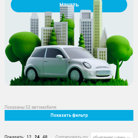
Начать
Показаны
52
автомобиля
Показать фильтр
Показать:
12
24
48
Сортировать по:
убыванию цены