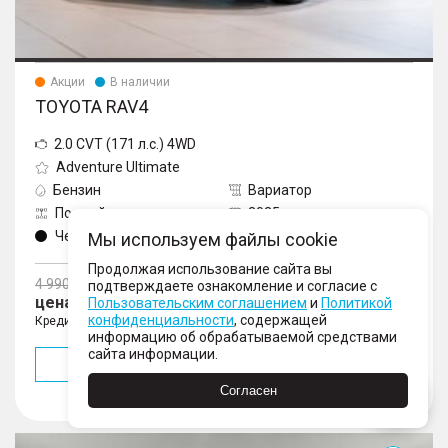
Акции
В наличии
TOYOTA RAV4
2.0 CVT (171 л.с.) 4WD
Adventure Ultimate
Бензин
Вариатор
Полный
2025
Черный
Мы используем файлы cookie
Продолжая использование сайта вы
4 990 000
подтверждаете ознакомление и согласие с
цена от 4 790 000
Пользовательским соглашением
и
Политикой
- 200 000
конфиденциальности
, содержащей
Кредит от 33 433 ₽/мес.
информацию об обрабатываемой средствами
сайта информации.
Подробнее
Согласен
В избранное
RAV4