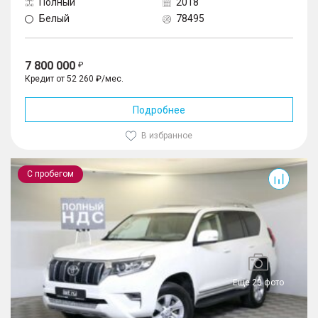
Полный
2018
Белый
78495
7 800 000
Кредит от 52 260 ₽/мес.
Подробнее
В избранное
Land Cruiser Prado
С пробегом
Еще 23 фото