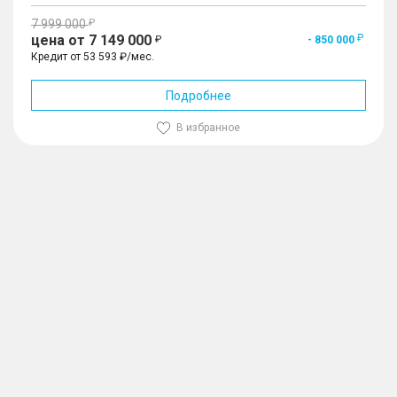
7 999 000
цена от 7 149 000
- 850 000
Кредит от 53 593 ₽/мес.
Подробнее
В избранное
1
/
10