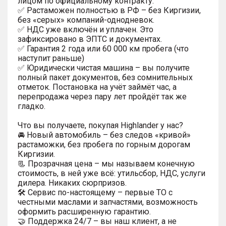
лицом по официальному контракту.
✅ Растаможен полностью в РФ – без Киргизии,
без «серых» компаний-однодневок.
✅ НДС уже включён и уплачен. Это
зафиксировано в ЭПТС и документах.
✅ Гарантия 2 года или 60 000 км пробега (что
наступит раньше)
✅ Юридически чистая машина – вы получите
полный пакет документов, без сомнительных
отметок. Постановка на учёт займёт час, а
перепродажа через пару лет пройдёт так же
гладко.
Что вы получаете, покупая Highlander у нас?
🚘 Новый автомобиль – без следов «кривой»
растаможки, без пробега по горным дорогам
Киргизии.
📃 Прозрачная цена – мы называем конечную
стоимость, в ней уже всё: утильсбор, НДС, услуги
дилера. Никаких сюрпризов.
🛠 Сервис по-настоящему – первые ТО с
честными маслами и запчастями, возможность
оформить расширенную гарантию.
🤝 Поддержка 24/7 – вы наш клиент, а не