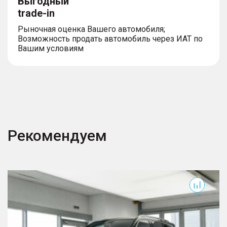
Выгодный
– Отделка салона вставками «под алюминий» и
«под дерево»
trade-in
– Подогрев и вентиляция передних сидений
Рыночная оценка Вашего автомобиля;
Возможность продать автомобиль через ИАТ по
Вашим условиям
Рекомендуем
500
5