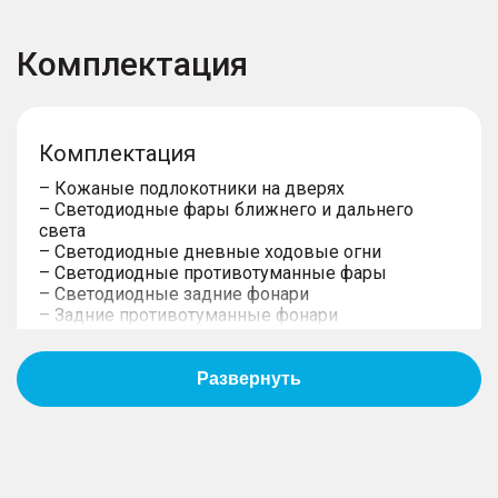
Комплектация
Комплектация
– Кожаные подлокотники на дверях
– Светодиодные фары ближнего и дальнего
света
– Светодиодные дневные ходовые огни
– Светодиодные противотуманные фары
– Светодиодные задние фонари
– Задние противотуманные фонари
– Тонированные заднее и задние боковые стекла
– Хромированная отделка боковых окон
– Легкосплавные колесные диски
– Шины 235/55 R20
– Антенна плавник акулы
– Запасное колесо (Докатка)
– Задний спойлер с дополнительным стоп-
сигналом