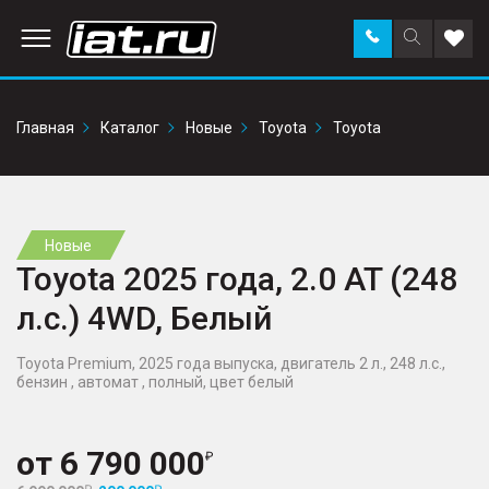
Заказать
Поиск
Доба
звонок
по
в
сайту
избр
Главная
Каталог
Новые
Toyota
Toyota
Новые
Toyota 2025 года, 2.0 AT (248
л.с.) 4WD, Белый
Toyota Premium, 2025 года выпуска, двигатель 2 л., 248 л.с.,
бензин , автомат , полный, цвет белый
от
6 790 000