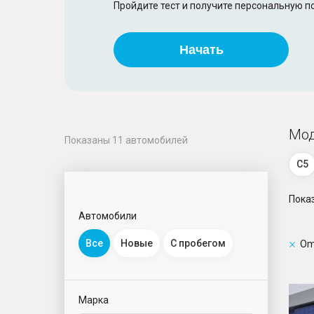
Пройдите тест и получите персональную 
Начать
Мод
Показаны
11
автомобилей
C5
Пока
Автомобили
Все
Новые
С пробегом
Om
C7
Марка