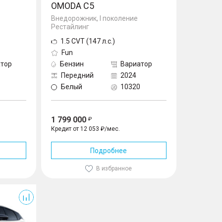
OMODA C5
Внедорожник, I поколение
Рестайлинг
1.5 CVT (147 л.с.)
Fun
тор
Бензин
Вариатор
Передний
2024
Белый
10320
1 799 000
Кредит от 12 053 ₽/мес.
Подробнее
В избранное