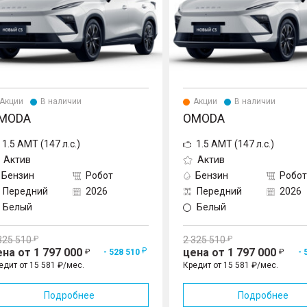
Акции
В наличии
Акции
В наличии
MODA
OMODA
1.5 AMT (147 л.с.)
1.5 AMT (147 л.с.)
Актив
Актив
Бензин
Робот
Бензин
Робот
Передний
2026
Передний
2026
Белый
Белый
325 510
2 325 510
ена от 1 797 000
цена от 1 797 000
- 528 510
- 
едит от 15 581 ₽/мес.
Кредит от 15 581 ₽/мес.
Подробнее
Подробнее