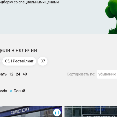
подборку со специальными ценами
ели в наличии
C5, I Рестайлинг
C7
зать:
12
24
48
Сортировать по:
убыванию
oda
Белый