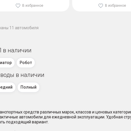
В избранное
В избранное
заны 11 автомобиля
 в наличии
иатор
Робот
воды в наличии
редний
Полный
нспортных средств различных марок, классов и ценовых категор
практичные автомобили для ежедневной эксплуатации. Удобная стр
ать подходящий вариант.