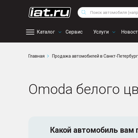
Мотоциклы
Vo
Снегоходы
Поиск
Au
Квадроциклы
Ci
Каталог
Сервис
Услуги
Новост
Онлайн запись на
Главная
Продажа автомобилей в Санкт-Петербур
сервис
Omoda белого цв
Какой автомобиль
вам 