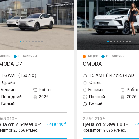
Акции
В наличии
Акции
В наличии
MODA C7
OMODA
1.6 AMT (150 л.с.)
1.5 AMT (147 л.с.) 4WD
Драйв
Стиль
Бензин
Робот
Бензин
Робот
Передний
2026
Полный
2026
Белый
Белый
068 010
2 850 210
ена от 2 649 900
цена от 2 399 000
- 418 110
- 
едит от 20 556 ₽/мес.
Кредит от 19 096 ₽/мес.