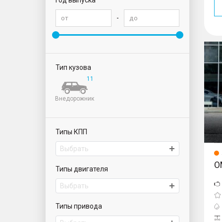
Год выпуска
-
Тип кузова
11
Внедорожник
Типы КПП
Выбрать
O
Типы двигателя
Выбрать
Типы привода