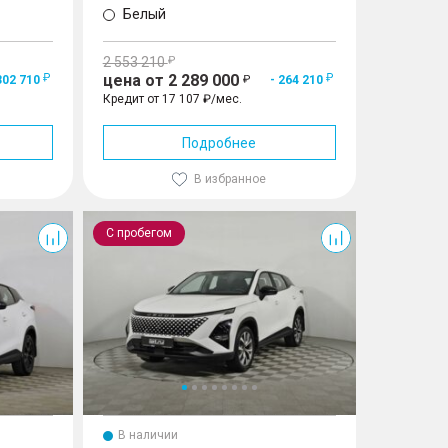
Белый
2 553 210
цена от 2 289 000
302 710
- 264 210
Кредит от 17 107 ₽/мес.
Подробнее
В избранное
C5
С пробегом
В наличии