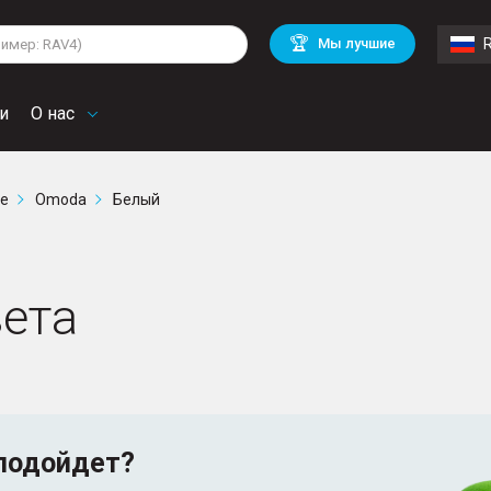
lkswagen
Mitsubishi
BMW
🏆
Мы лучшие
di
Chevrolet
Volvo
troen
Mini
и
О нас
ге
Omoda
Белый
ета
подойдет?