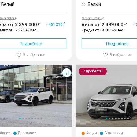
Белый
Белый
850 210
2 701 710
ена от 2 399 000
цена от 2 399 000
- 451 210
- 
едит от 19 096 ₽/мес.
Кредит от 18 101 ₽/мес.
Подробнее
Подробнее
В избранное
В избранное
 Рестайлинг
C5
С пробегом
Акции
В наличии
Акции
В наличии