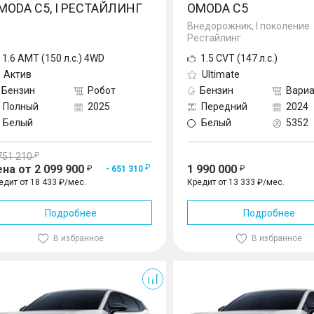
MODA C5, I РЕСТАЙЛИНГ
OMODA C5
Внедорожник, I поколение
Рестайлинг
1.6 AMT (150 л.с.) 4WD
1.5 CVT (147 л.с.)
Актив
Ultimate
Бензин
Робот
Бензин
Вариа
Полный
2025
Передний
2024
Белый
Белый
5352
751 210
ена от 2 099 900
1 990 000
- 651 310
едит от 18 433 ₽/мес.
Кредит от 13 333 ₽/мес.
Подробнее
Подробнее
В избранное
В избранное