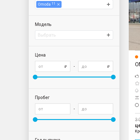
11
Omoda
Модель
Выбрать
Цена
O
-
Пробег
-
3 
ц
Кр