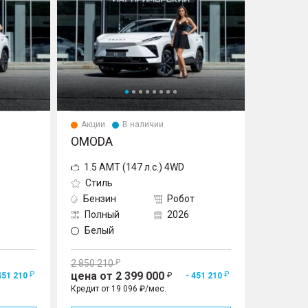
Акции
В наличии
OMODA
1.5 AMT (147 л.с.) 4WD
Стиль
Бензин
Робот
Полный
2026
Белый
2 850 210
цена от 2 399 000
451 210
- 451 210
Кредит от 19 096 ₽/мес.