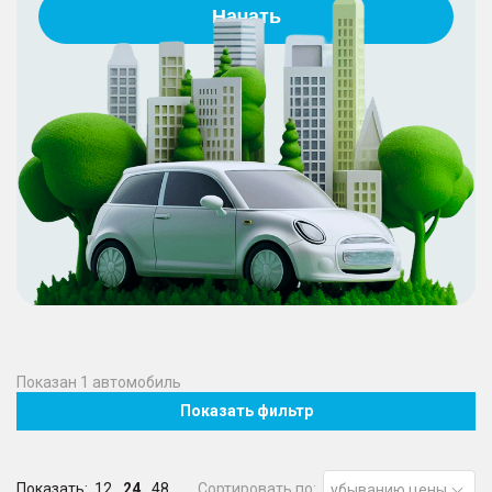
Начать
Показан
1
автомобиль
Показать фильтр
Показать:
12
24
48
Сортировать по:
убыванию цены