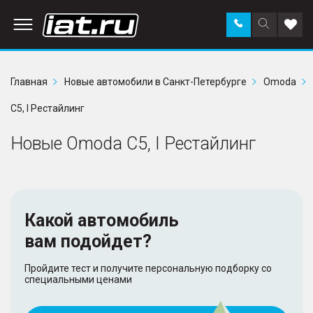
Заказать
Поиск
Доба
звонок
по
в
сайту
избр
Главная
Новые автомобили в Санкт-Петербурге
Omoda
C5, I Рестайлинг
Новые Omoda C5, I Рестайлинг
Какой автомобиль
вам подойдет?
Пройдите тест и получите персональную подборку со
специальными ценами