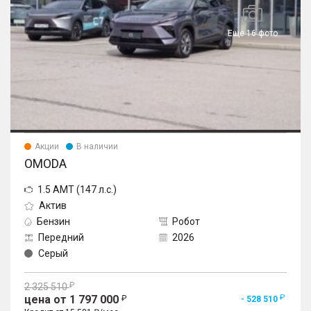
Еще 16 фото
Акции
В наличии
OMODA
1.5 AMT (147 л.с.)
Актив
Бензин
Робот
Передний
2026
Серый
2 325 510
цена от 1 797 000
- 528 510