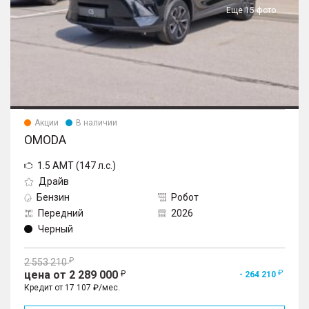
Еще 15 фото
Акции
В наличии
OMODA
1.5 AMT (147 л.с.)
Драйв
Бензин
Робот
Передний
2026
Черный
2 553 210
цена от 2 289 000
- 264 210
Кредит от 17 107 ₽/мес.