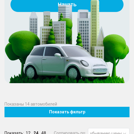
Начать
Показаны
14
автомобилей
Показать фильтр
Показать:
12
24
48
Сортировать по:
убыванию цены