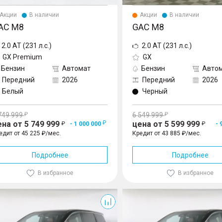
Акции
В наличии
Акции
В наличии
AC M8
GAC M8
2.0 AT (231 л.с.)
2.0 AT (231 л.с.)
GX Premium
GX
Бензин
Автомат
Бензин
Авто
Передний
2026
Передний
2026
Белый
Черный
749 999
6 549 999
ена от 5 749 999
цена от 5 599 999
- 1 000 000
- 
едит от 45 225 ₽/мес.
Кредит от 43 885 ₽/мес.
Подробнее
Подробнее
В избранное
В избранное
M8