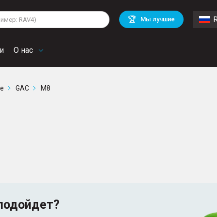
lkswagen
Mitsubishi
BMW
🏆
Мы лучшие
di
Chevrolet
Volvo
troen
Mini
и
О нас
ге
GAC
M8
подойдет?