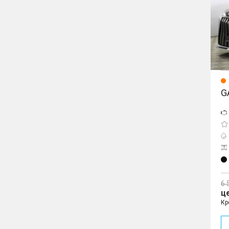
G
6 
ц
Кр