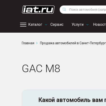
Мотоциклы
Vo
Снегоходы
Поиск
Au
Квадроциклы
Ci
Каталог
Сервис
Услуги
Новост
Онлайн запись на
Главная
Продажа автомобилей в Санкт-Петербур
сервис
GAC M8
Какой автомобиль
вам 