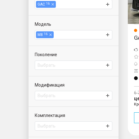
16
GAC
Модель
16
M8
G
Поколение
Выбрать
Модификация
6 
Выбрать
ц
Кр
Комплектация
Выбрать