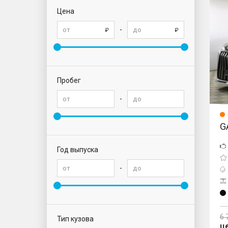
M8
Цена
-
Пробег
-
G
Год выпуска
-
6 
Тип кузова
ц