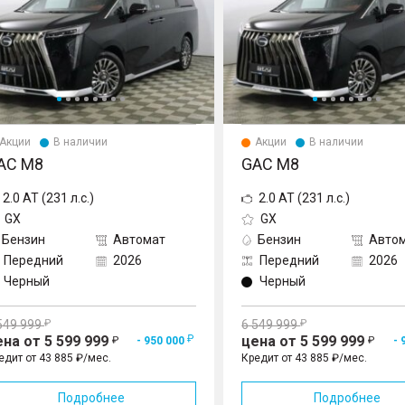
Акции
В наличии
Акции
В наличии
AC M8
GAC M8
2.0 AT (231 л.с.)
2.0 AT (231 л.с.)
GX
GX
Бензин
Автомат
Бензин
Авто
Передний
2026
Передний
2026
Черный
Черный
549 999
6 549 999
ена от 5 599 999
цена от 5 599 999
- 950 000
- 
едит от 43 885 ₽/мес.
Кредит от 43 885 ₽/мес.
Подробнее
Подробнее