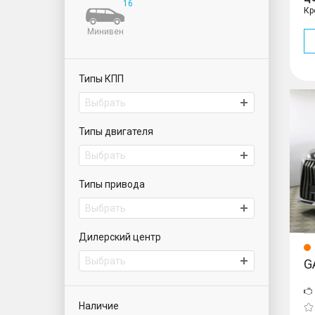
16
Кр
Минивен
Типы КПП
M8
Выбрать
Типы двигателя
Выбрать
Типы привода
Выбрать
Дилерский центр
Выбрать
G
ИАТ Приморский | Автомобили с пробегом
Наличие