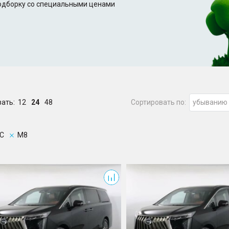
подборку со специальными ценами
зать:
12
24
48
Сортировать по:
убыванию
C
M8
M8