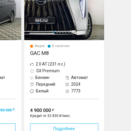
Акции
В наличии
GAC M8
2.0 AT (231 л.с.)
GX Premium
мат
Бензин
Автомат
Передний
2024
Белый
7773
4 900 000
950 000
Кредит от 32 830 ₽/мес.
Подробнее