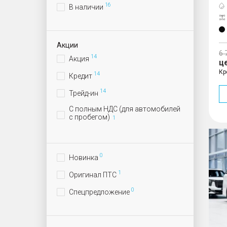
16
В наличии
Акции
6 
14
Акция
ц
Кр
14
Кредит
14
Трейд-ин
С полным НДС (для автомобилей
с пробегом)
1
M8
0
Новинка
1
Оригинал ПТС
0
Спецпредложение