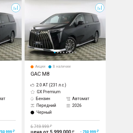
M8
Акции
В наличии
GAC M8
2.0 AT (231 л.с.)
GX Premium
мат
Бензин
Автомат
Передний
2026
Черный
6 749 999
цена от 5 999 000
750 999
- 750 999