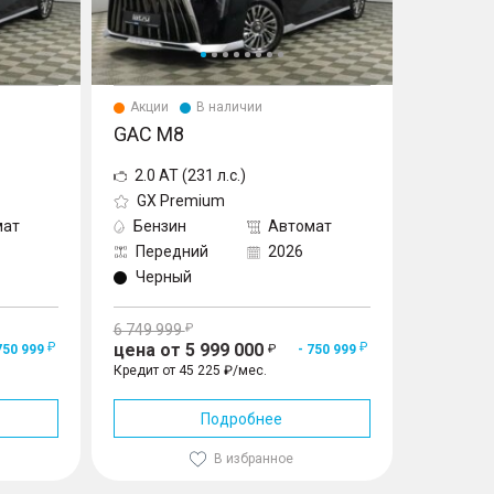
Акции
В наличии
GAC M8
2.0 AT (231 л.с.)
GX Premium
мат
Бензин
Автомат
Передний
2026
Черный
6 749 999
цена от 5 999 000
750 999
- 750 999
Кредит от 45 225 ₽/мес.
Подробнее
В избранное