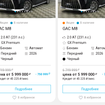
Акции
В наличии
Акции
В наличии
AC M8
GAC M8
2.0 AT (231 л.с.)
2.0 AT (231 л.с.)
GX Premium
GX Premium
Бензин
Автомат
Бензин
Авто
Передний
2026
Передний
2026
Черный
Черный
749 999
6 749 999
ена от 5 999 000
цена от 5 999 000
- 750 999
- 
едит от 45 225 ₽/мес.
Кредит от 45 225 ₽/мес.
Подробнее
Подробнее
В избранное
В избранное