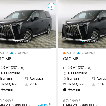
M8
Акции
В наличии
Акции
В наличии
AC M8
GAC M8
2.0 AT (231 л.с.)
2.0 AT (231 л.с.)
GX Premium
GX Premium
Бензин
Автомат
Бензин
Авто
Передний
2026
Передний
2026
Черный
Черный
749 999
6 749 999
ена от 5 999 000
цена от 5 999 000
- 750 999
- 