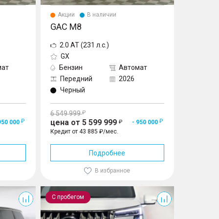
Акции
В наличии
GAC M8
2.0 AT (231 л.с.)
GX
мат
Бензин
Автомат
Передний
2026
Черный
6 549 999
цена от 5 599 999
950 000
- 950 000
Кредит от 43 885 ₽/мес.
Подробнее
В избранное
M8
С пробегом