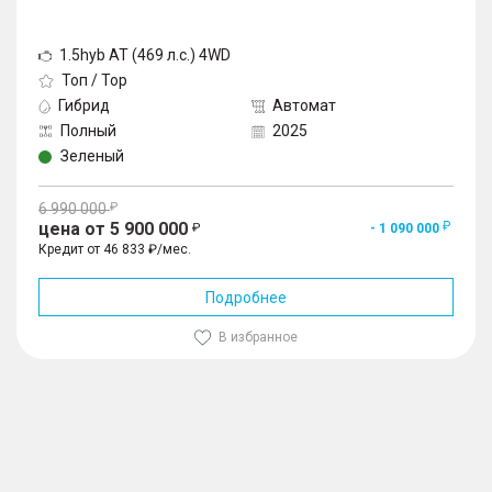
1.5hyb AT (469 л.с.) 4WD
Топ / Top
Гибрид
Автомат
Полный
2025
Зеленый
6 990 000
цена от 5 900 000
- 1 090 000
Кредит от 46 833 ₽/мес.
Подробнее
В избранное
1
/
10