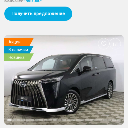
6 549 999
-
950 000
Получить предложение
Акции
Добавить
В наличии
в
избранное
Новинка