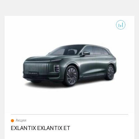
Exlantix ET
S
Акции
EXLANTIX EXLANTIX ET