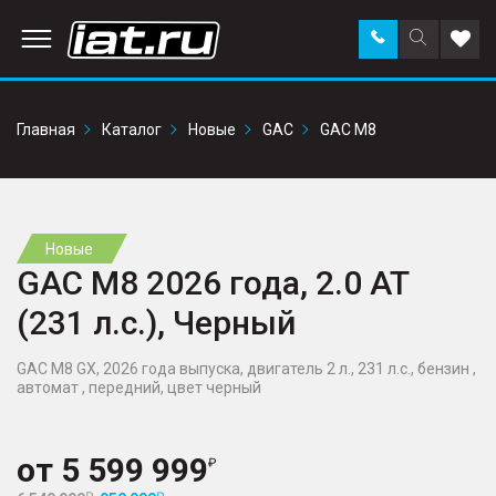
Заказать
Поиск
Доба
звонок
по
в
сайту
избр
Главная
Каталог
Новые
GAC
GAC M8
Новые
GAC M8 2026 года, 2.0 AT
(231 л.с.), Черный
GAC M8 GX, 2026 года выпуска, двигатель 2 л., 231 л.с., бензин ,
автомат , передний, цвет черный
от
5 599 999