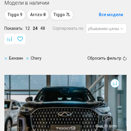
Модели в наличии
Tiggo 9
Arrizo 8
Tiggo 7L
Все модели
Показать:
Tiggo 7 Pro
12
24
Tiggo 7 Pro Max
48
Сортировать по:
убыванию цены
Бензин
Chery
Сбросить фильтр
Tiggo 9
Еще 30 фото