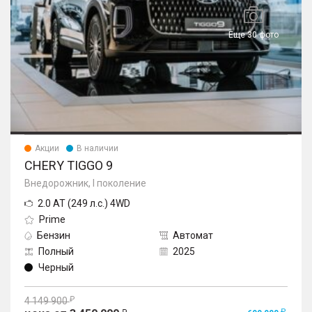
Еще 30 фото
Акции
В наличии
CHERY TIGGO 9
Внедорожник, I поколение
2.0 AT (249 л.с.) 4WD
Prime
Бензин
Автомат
Полный
2025
Черный
4 149 900