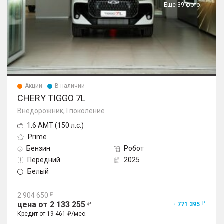
Еще 39 фото
Акции
В наличии
CHERY TIGGO 7L
Внедорожник, I поколение
1.6 AMT (150 л.с.)
Prime
Бензин
Робот
Передний
2025
Белый
2 904 650
цена от 2 133 255
- 771 395
Кредит от 19 461 ₽/мес.