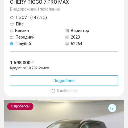
CHERY TIGGO 7 PRO MAX
Внедорожник, I поколение
1.5 CVT (147 л.с.)
Elite
Бензин
Вариатор
Передний
2023
Голубой
62264
1 598 000
Кредит от 10 707 ₽/мес.
Подробнее
В избранное
Tiggo 7 Pro
С пробегом