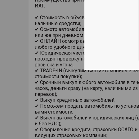
ИАТ:
✔ Стоимость в объявлении актуальна при п
наличные средства;
✔ Осмотр автомобиля в помещении, на под
или же при дневном свете;
✔ ОНЛАЙН осмотр автомобиля с использов
любого удобного для Вас мессенджера;
✔ Юридическая чистота сделки. Все автомо
проходят проверку по базам ГИБДД на пре
розыска и угона;
✔ TRADE-IN (выкупим ваш автомобиль в за
стоимости покупки);
✔ Срочный выкуп любого автомобиля в теч
часов, деньги сразу (на карту, наличными из
перевод);
✔ Выкуп кредитных автомобилей;
✔ Поможем продать автомобиль по устано
вами стоимости;
✔ Выкуп автомобилей у юридических лиц (в
и без НДС);
✔ Оформление кредита, страховки ОСАГО и
ведущих страховых компаний;