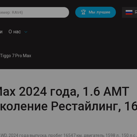
lkswagen
Mitsubishi
BMW
🏆
Мы лучшие
di
Chevrolet
Mercedes Benz
troen
Mini
и
О нас
 Tiggo 7 Pro Max
Max 2024 года, 1.6 AMT
поколение Рестайлинг, 1
WD, 2024 года выпуска, пробег 16547 км, двигатель 1598 л., 150 л.с.,