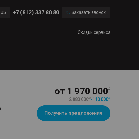
Ford
Land Rover
+7 (812) 337 80 80
RUS
Заказать звонок
Volvo
Cadillac
ENG
Скидки сервиса
CN
от
1 970 000
2 080 000
-
110 000
6
Получить предложение