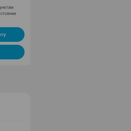
унктам.
остоянии
рту