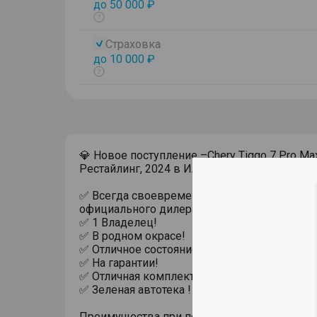
до 50 000 ₽
Показать
тултип
Страховка
до 10 000 ₽
Показать
тултип
💎 Новое поступление –Chery Tiggo 7 Pro Max
Рестайлинг, 2024 в ИАТ Парнас!
✅ Всегда своевременное обслуживание у
официального дилера!
✅ 1 Владелец!
✅ В родном окрасе!
✅ Отличное состояние автомобиля !
✅ На гарантии!
✅ Отличная комплектация !
✅ Зеленая автотека !
Преимущества при покупке автомобиля с п