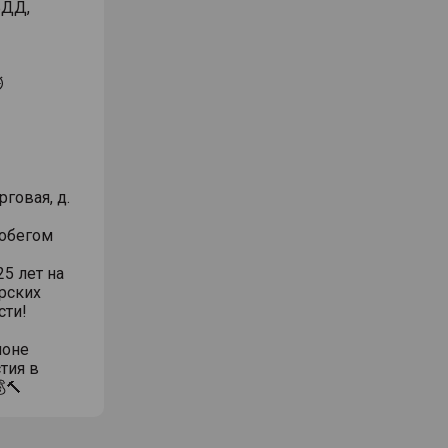
БДД,
⏱
говая, д.
робегом
5 лет на
рских
сти!
ионе
тия в
🔨