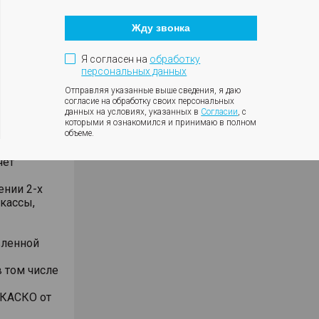
Кнопка
закрытия
Жду звонка
модального
окна
окупке за
Я согласен на
обработку
ъемнике
персональных данных
Отправляя указанные выше сведения, я даю
анием
согласие на обработку своих персональных
данных на условиях, указанных в
Согласии
, с
били
которыми я ознакомился и принимаю в полном
дмет
объеме.
чет
ении 2-х
 кассы,
вленной
 том числе
 КАСКО от