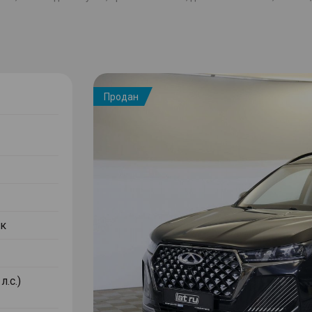
Продан
к
л.с.)