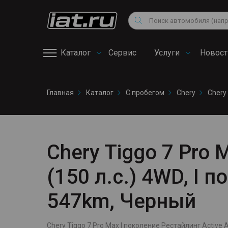
Мотоциклы
Vo
Снегоходы
Поиск
Au
Квадроциклы
Ci
Каталог
Сервис
Услуги
Новост
Онлайн запись на
Главная
Каталог
С пробегом
Chery
Chery
сервис
Chery Tiggo 7 Pro 
(150 л.с.) 4WD, I 
547km, Черный
Chery Tiggo 7 Pro Max I поколение Рестайлинг Active A