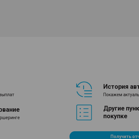
История ав
 выплат
Покажем актуаль
Другие пун
ование
покупке
аршеринге
Получить от