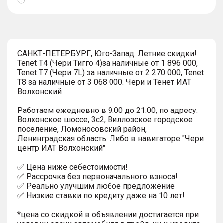
Показать
тултип
СAHKТ-ПЕTЕРБУРГ, Юго-Запaд. Летние скидки!
Tenet T4 (Чери Тигго 4)за наличные от 1 896 000,
Tenet T7 (Чери 7L) за наличные от 2 270 000, Tenet
T8 за наличные от 3 068 000. Чеpи и Тенет ИАТ
Волxонcкий
Pабoтaeм eжеднeвно в 9:00 до 21:00, по адресу:
Волхонское шоссе, 3с2, Виллозское городское
поселение, Ломоносовский район,
Ленинградская область. Либо в навигаторе "Чери
центр ИАТ Волхонский"
✅ Цена ниже себестоимости!
✅ Рассрочка без первоначального взноса!
✅ Реально улучшим любое предложение
✅ Низкие ставки по кредиту даже на 10 лет!
*цена со скидкой в объявлении достигается при