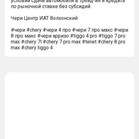
условии сдачи автомобиля в трейд-ин и кредита
по рыночной ставке без субсидий
Чери Центр ИАТ Волхонский
#чери #chery #чери 4 про #чери 7 про макс #чери
8 про макс #чери арризо #tiggo 4 pro #tiggo 7 pro
max #chery 7l #chery 7 pro max #tenet #chery 8 pro
max #chery tiggo 4