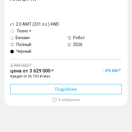
2.0 AMT (231 л.с.) 4WD
Техно +
Бензин
Робот
Полный
2026
Черный
3 999 000
цена от 3 629 000
- 370 000
Кредит от 26 793 ₽/мес.
Подробнее
В избранное
1
/
10