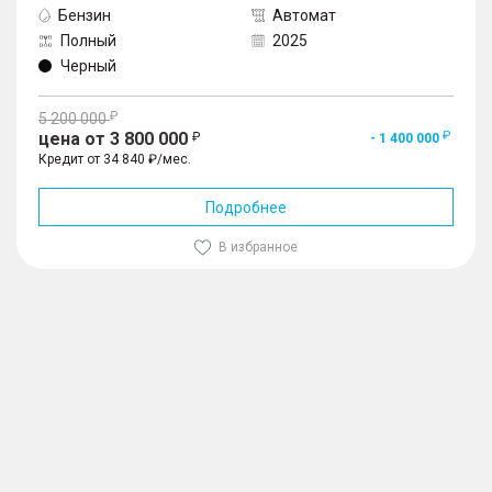
Бензин
Автомат
Полный
2025
Черный
5 200 000
цена от 3 800 000
- 1 400 000
Кредит от 34 840 ₽/мес.
Подробнее
В избранное
1
/
10