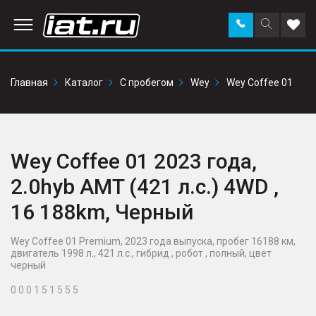
Заказать
Поиск
Доба
звонок
по
в
сайту
избр
Главная
Каталог
С пробегом
Wey
Wey Coffee 01
Wey Coffee 01 2023 года,
2.0hyb AMT (421 л.с.) 4WD ,
16 188km, Черный
Wey Coffee 01 Premium, 2023 года выпуска, пробег 16188 км,
двигатель 1998 л., 421 л.с., гибрид , робот , полный, цвет
черный
0 0 0 1 5 1 5 5 5