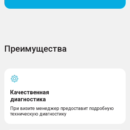
– Светодиодные фары
– Противотуманные фары
– Огни дневного хода
– Омыватель фар
Преимущества
Комплектность
– Запасное колесо
Качественная
диагностика
При визите менеджер предоставит подробную
техническую диагностику