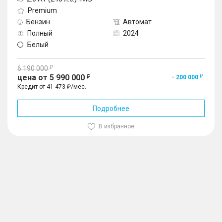
Premium
Бензин
Автомат
Полный
2024
Белый
6 190 000
цена от 5 990 000
- 200 000
Кредит от 41 473 ₽/мес.
Подробнее
В избранное
1
/
10