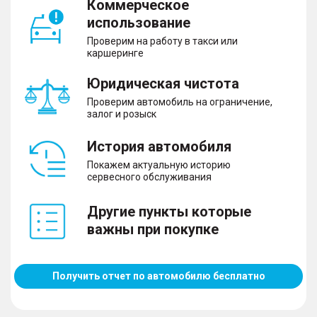
Коммерческое
– Бортовой компьютер
использование
– Круиз-контроль
– Парктроник передний и задний
Проверим на работу в такси или
– Камера 360°
каршеринге
– Система помощи при старте в гору
– Датчик света
Юридическая чистота
– Датчик дождя
Проверим автомобиль на ограничение,
– Система помощи при спуске с горы
залог и розыск
История автомобиля
Покажем актуальную историю
Комфорт
сервесного обслуживания
– Усилитель руля
– Запуск двигателя с кнопки
Другие пункты которые
– Система доступа без ключа
важны при покупке
– Электрорегулировка руля
– Электрорегулировка сиденья пассажира
– Электростеклоподъемники передние и задние
– Электропривод зеркал
Получить отчет по автомобилю бесплатно
– Охлаждаемый перчаточный ящик