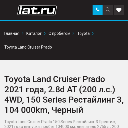
Заказать
Поиск
Доба
звонок
по
в
сайту
избр
Главная
Каталог
С пробегом
Toyota
Toyota Land Cruiser Prado
Toyota Land Cruiser Prado
2021 года, 2.8d AT (200 л.с.)
4WD, 150 Series Рестайлинг 3,
104 000km, Черный
Toyota Land Cruiser Prado 150 Series Рестайлинг 3 Престиж,
2021 года выпуска, пробег 104000 км, двигатель 2755 л., 200