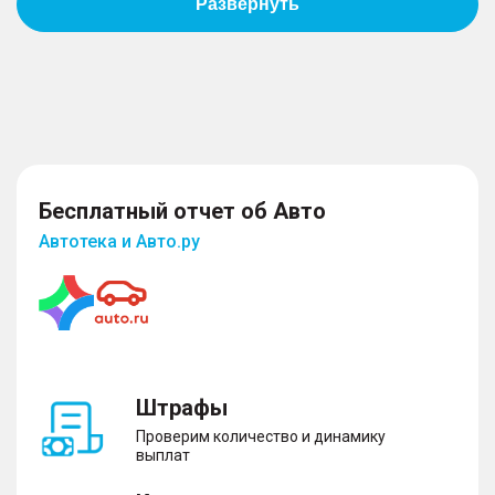
Пассивная безопасность
– Подушки безопасности водителя с защитой
коленей
– Подушки безопасности пассажира
– Боковые передние подушки безопасности
– Оконные шторки безопасности
– Система крепления детских автокресел
Бесплатный отчет об Авто
Автотека и Авто.ру
Противоугонная система
– Сигнализация с обратной связью
– Датчик проникновения в салон (датчик объема)
– Иммобилайзер
– Центральный замок
Штрафы
Проверим количество и динамику
выплат
Помощь при вождении