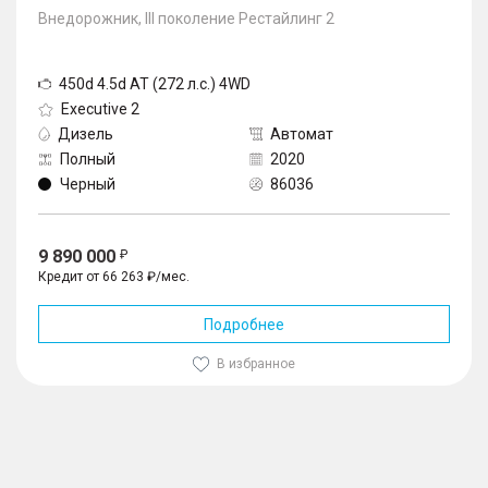
Внедорожник, III поколение Рестайлинг 2
450d 4.5d AT (272 л.с.) 4WD
Executive 2
Дизель
Автомат
Полный
2020
Черный
86036
9 890 000
Кредит от 66 263 ₽/мес.
Подробнее
В избранное
1
/
10