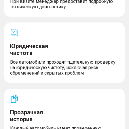
При визите менеджер предоставит подробную
– Светодиодные фары
техническую диагностику
– Противотуманные фары
– Огни дневного хода
– Корректор фар
– Омыватель фар
Юридическая
Комплектность
чистота
– Запасное колесо
Все автомобили проходят тщательную проверку
на юридическую чистоту, исключая риск
обременений и скрытых проблем.
Прозрачная
история
Каждый автомобиль имеет проверенную