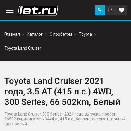
Заказать
Поиск
Доба
звонок
по
в
сайту
избр
Главная
Каталог
С пробегом
Toyota
Toyota Land Cruiser
Toyota Land Cruiser 2021
года, 3.5 AT (415 л.с.) 4WD,
300 Series, 66 502km, Белый
Toyota Land Cruiser 300 Series , 2021 года выпуска, пробег
66502 км, двигатель 3444 л., 415 л.с., бензин , автомат , полный,
цвет белый