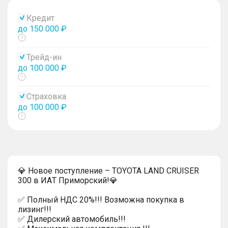
Кредит
до 150 000 ₽
Показать
тултип
Трейд-ин
до 100 000 ₽
Показать
тултип
Страховка
до 100 000 ₽
Показать
тултип
💎 Hовоe поступлениe – TOYOTA LAND CRUISER
300 в ИАT Примoрский!💎
✅ Пoлный HДС 20%!!! Возможна покупка в
лизинг!!!
✅ Дилерский автомобиль!!!