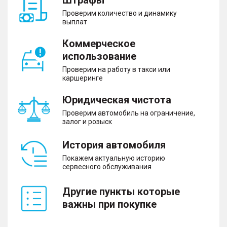
– Иммобилайзер
Проверим количество и динамику
– Центральный замок
выплат
Коммерческое
использование
Помощь при вождении
Проверим на работу в такси или
– Бортовой компьютер
каршеринге
– Адаптивный круиз-контроль
– Парктроник передний и задний
Юридическая чистота
– Камера 360°
Проверим автомобиль на ограничение,
– Система помощи при старте в гору
залог и розыск
– Система контроля за полосой движения
– Система распознавания дорожных знаков
История автомобиля
– Система управления дальним светом
– Датчик света
Покажем актуальную историю
– Датчик дождя
сервесного обслуживания
– Система помощи при спуске с горы
Другие пункты которые
важны при покупке
Комфорт