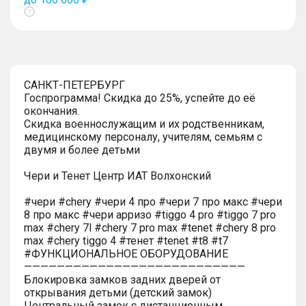
Показать
тултип
САНКТ-ПЕТЕРБУРГ
Госпрограмма! Скидка до 25%, успейте до её
окончания.
Скидка военнослужащим и их родственникам,
медицинскому персоналу, учителям, семьям с
двумя и более детьми
Чери и Тенет Центр ИАТ Волхонский
#чери #chery #чери 4 про #чери 7 про макс #чери
8 про макс #чери арризо #tiggo 4 pro #tiggo 7 pro
max #chery 7l #chery 7 pro max #tenet #chery 8 pro
max #chery tiggo 4 #тенет #tenet #t8 #t7
#ФУНКЦИОНАЛЬНОЕ ОБОРУДОВАНИЕ
———————————————————————————
Блокировка замков задних дверей от
открывания детьми (детский замок)
Центральный замок с дистанционным