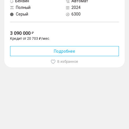
Бензин
Автомат
Полный
2024
Серый
6300
3 090 000
Кредит от 20 703 ₽/мес.
Подробнее
В избранное
1
/
10