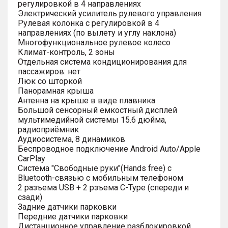
регулировкой в 4 направлениях
Электрический усилитель рулевого управления
Рулевая колонка с регулировкой в 4
направлениях (по вылету и углу наклона)
Многофункциональное рулевое колесо
Климат-контроль, 2 зоны
Отдельная система кондиционирования для
пассажиров: нет
Люк со шторкой
Панорамная крыша
Антенна на крыше в виде плавника
Большой сенсорный емкостный дисплей
мультимедийной системы 15.6 дюйма,
радиоприёмник
Аудиосистема, 8 динамиков
Беспроводное подключение Android Auto/Apple
CarPlay
Система "Свободные руки"(Hands free) с
Bluetooth-связью с мобильным телефоном
2 разъема USB + 2 рзъема C-Type (спереди и
сзади)
Задние датчики парковки
Передние датчики парковки
Дистанционное управление разблокировкой