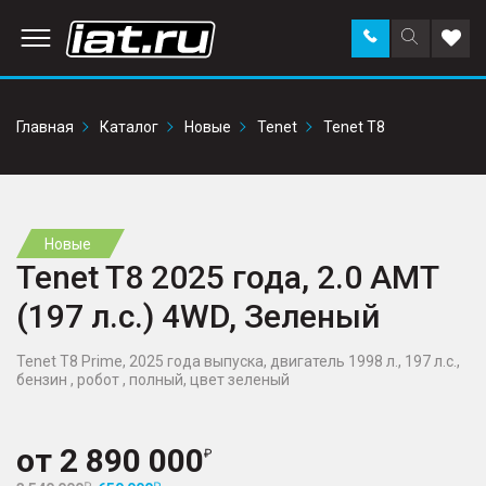
Заказать
Поиск
Доба
звонок
по
в
сайту
избр
Главная
Каталог
Новые
Tenet
Tenet T8
Новые
Tenet T8 2025 года, 2.0 AMT
(197 л.с.) 4WD, Зеленый
Tenet T8 Prime, 2025 года выпуска, двигатель 1998 л., 197 л.с.,
бензин , робот , полный, цвет зеленый
от
2 890 000