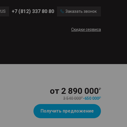
Ford
Land Rover
+7 (812) 337 80 80
RUS
Заказать звонок
Volvo
Cadillac
ENG
Скидки сервиса
CN
от
2 890 000
3 540 000
-
650 000
Получить предложение