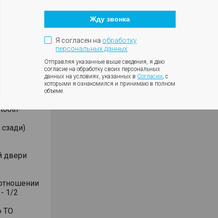
Кнопка
закрытия
Жду звонка
модального
окна
Я согласен на
обработку
персональных данных
Отправляя указанные выше сведения, я даю
согласие на обработку своих персональных
данных на условиях, указанных в
Согласии
, с
иоприёмник
которыми я ознакомился и принимаю в полном
объеме.
le CarPlay
tooth-
 сзади)
й двери
оотношении
- 1/2
о ТО