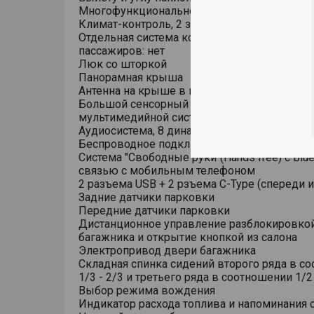
Многофункциональное рулевое колесо
Климат-контроль, 2 зоны
Отдельная система кондиционирования для
пассажиров: нет
Люк со шторкой
Панорамная крыша
Антенна на крыше в виде плавника
Большой сенсорный емкостный дисплей
мультимедийной системы 15.6 дюйма, рад
Аудиосистема, 8 динамиков
Беспроводное подключение Android Auto/App
Система "Свободные руки"(Hands free) с Blue
связью с мобильным телефоном
2 разъема USB + 2 рзъема C-Type (спереди и
Задние датчики парковки
Передние датчики парковки
Дистанционное управление разблокировко
багажника и открытие кнопкой из салона
Электропривод двери багажника
Складная спинка сидений второго ряда в с
1/3 - 2/3 и третьего ряда в соотношении 1/2 
Выбор режима вождения
Индикатор расхода топлива и напоминания 