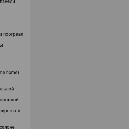
 панели
и прогрева
ты
me home)
ольной
лировкой
улировкой
 салоне