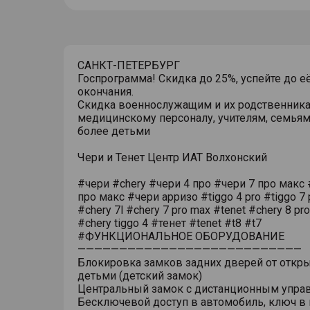
САНКТ-ПЕТЕРБУРГ
Госпрограмма! Скидка до 25%, успейте до е
окончания.
Скидка военнослужащим и их родственника
медицинскому персоналу, учителям, семьям
более детьми
Чери и Тенет Центр ИАТ Волхонский
#чери #chery #чери 4 про #чери 7 про макс 
про макс #чери арризо #tiggo 4 pro #tiggo 7 
#chery 7l #chery 7 pro max #tenet #chery 8 pr
#chery tiggo 4 #тенет #tenet #t8 #t7
#ФУНКЦИОНАЛЬНОЕ ОБОРУДОВАНИЕ
———————————————————————————
Блокировка замков задних дверей от откр
детьми (детский замок)
Центральный замок с дистанционным упра
Бесключевой доступ в автомобиль, ключ в