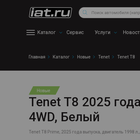
Мотоциклы
Vo
Снегоходы
Поиск
Au
Квадроциклы
Ci
Каталог
Сервис
Услуги
Новост
Онлайн запись на
Главная
Каталог
Новые
Tenet
Tenet T8
сервис
Новые
Tenet T8 2025 года
4WD, Белый
Tenet T8 Prime, 2025 года выпуска, двигатель 1998 л., 