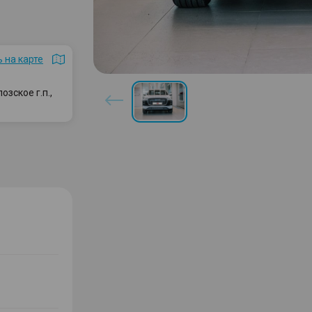
 на карте
зское г.п.,