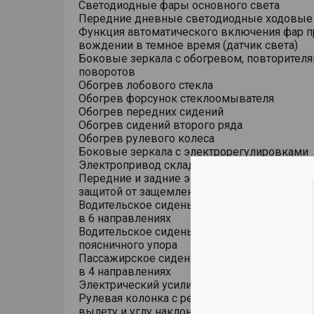
Светодиодные фары основного света
Передние дневные светодиодные ходовые
Функция автоматического включения фар п
вождении в темное время (датчик света)
Боковые зеркала с обогревом, повторител
поворотов
Обогрев лобового стекла
Обогрев форсунок стеклоомывателя
Обогрев передних сидений
Обогрев сидений второго ряда
Обогрев рулевого колеса
Боковые зеркала с электрорегулировками
Электропривод складывания боковых зерк
Передние и задние электростеклоподъемни
защитой от защемления, авто
Водительское сиденье с электрической рег
в 6 направлениях
Водительское сиденье с электрической рег
поясничного упора
Пассажирское сиденье с электрической ре
в 4 направлениях
Электрический усилитель рулевого управле
Рулевая колонка с регулировкой в 4 направ
вылету и углу наклона)