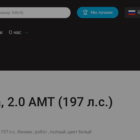
lkswagen
Mitsubishi
BMW
🏆
Мы лучшие
di
Chevrolet
Mercedes Benz
troen
Mini
и
О нас
, 2.0 AMT (197 л.с.)
197 л.с., бензин , робот , полный, цвет белый