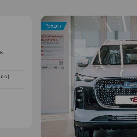
Продан
к
л.с.)