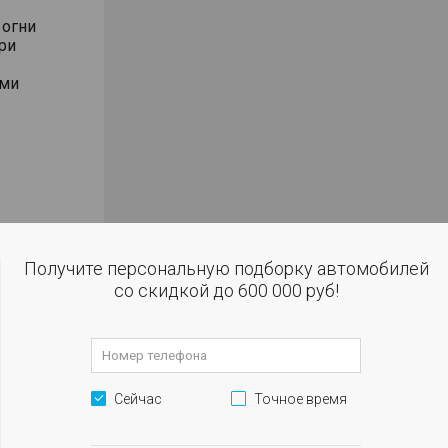
 огни
ри
ями
ал
ки с
Получите персональную подборку автомобилей
со скидкой до 600 000 руб!
улировкой
улировкой
гулировкой
Сейчас
Точное время
ния
лениях (по