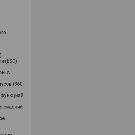
его
)
и (ESC)
я
ры в
дусов (360
с функцией
ля сидений
ое