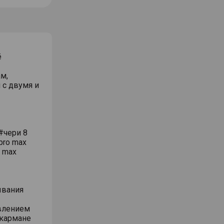
ё
м,
 с двумя и
#чери 8
pro max
o max
ывания
влением
 кармане