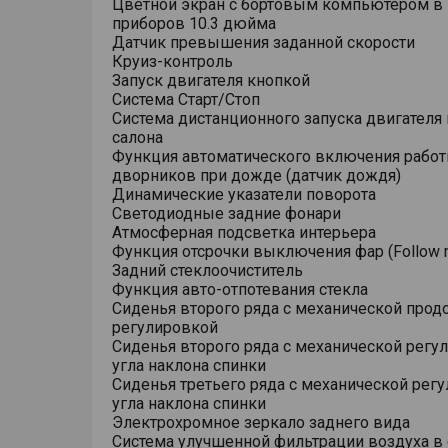
Цветной экран с бортовым компьютером в
приборов 10.3 дюйма
Датчик превышения заданной скорости
Круиз-контроль
Запуск двигателя кнопкой
Система Старт/Стоп
Система дистанционного запуска двигателя 
салона
Функция автоматического включения рабо
дворников при дожде (датчик дождя)
Динамические указатели поворота
Светодиодные задние фонари
Атмосферная подсветка интерьера
Функция отсрочки выключения фар (Follow 
Задний стеклоочиститель
Функция авто-отпотевания стекла
Сиденья второго ряда с механической прод
регулировкой
Сиденья второго ряда с механической регу
угла наклона спинки
Сиденья третьего ряда с механической рег
угла наклона спинки
Электрохромное зеркало заднего вида
Система улучшенной фильтрации воздуха в